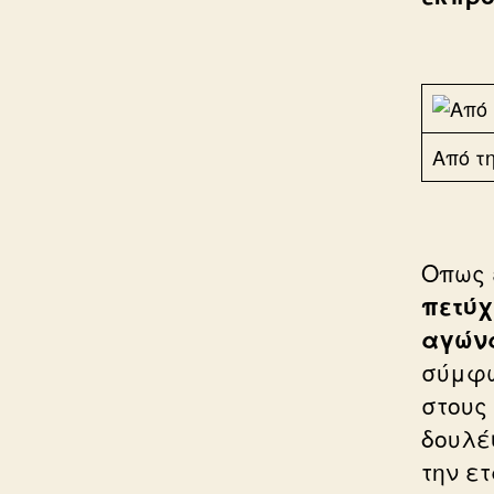
Από τ
Οπως 
πετύχ
αγών
σύμφω
στους
δουλέ
την ε