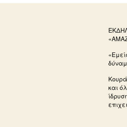
ΕΚΔΗΛ
«AMAZ
«Εμεί
δύναμ
Κουρά
και ό
ίδρυσ
επιχε