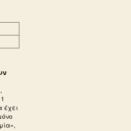
υν
,
 1
α έχει
μόνο
μία»,