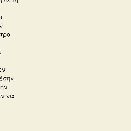
ι
ν
έτρο
ν
εν
έση»,
την
αν να