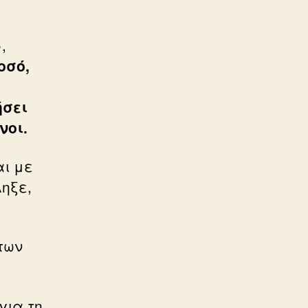
,
οσό,
ήσει
νοι.
αι με
ληξε,
των
για τη