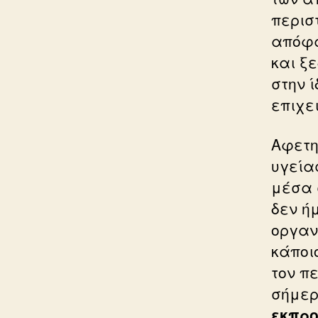
περισ
απόφα
και ξ
στην 
επιχε
Αφετη
υγεία
μέσα 
δεν ή
οργαν
κάποι
τον π
σήμερ
εκπρο