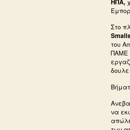
ΗΠΑ,
χ
Εμπορ
Στο π
Smalls
του A
ΠΑΜΕ 
εργαζ
δουλε
Βήματ
Ανεβα
να εκ
απώλε
των α