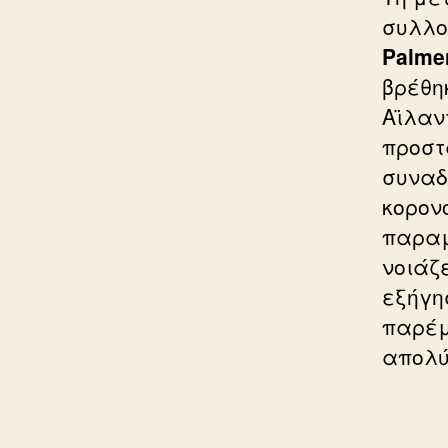
συλλο
Palmer
βρέθη
Αϊλαν
προστ
συναδ
κορον
παραμ
νοιάζ
εξήγη
παρέμ
απολύσ