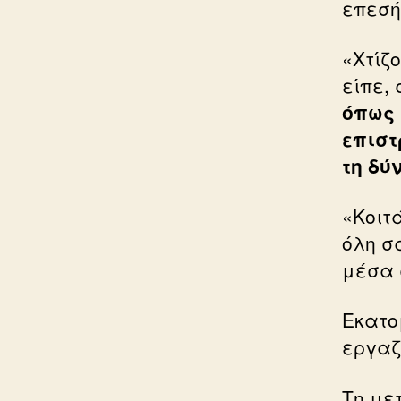
επεσή
«Χτίζ
είπε,
όπως 
επιστ
τη δύ
«Κοιτ
όλη σ
μέσα 
Εκατο
εργαζ
Τη με