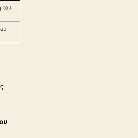
του
ίς
ου