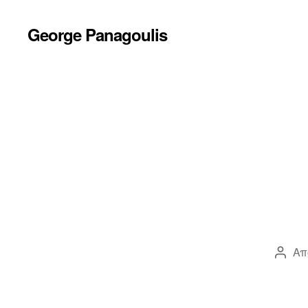
George Panagoulis
Απ
Συντ
άρθρ