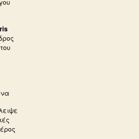
γου
ris
δρος
 του
ώνα
λειψε
κές
μέρος