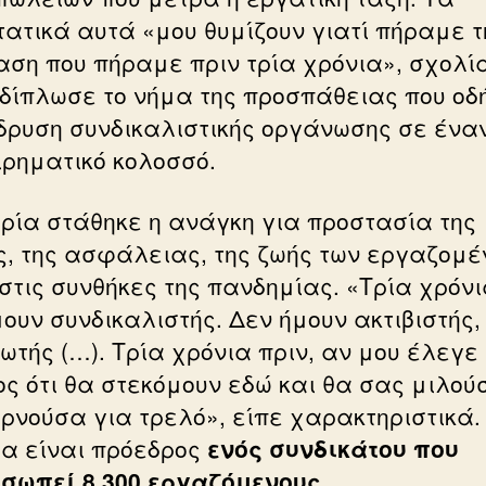
τατικά αυτά «μου θυμίζουν γιατί πήραμε τ
ση που πήραμε πριν τρία χρόνια», σχολί
εδίπλωσε το νήμα της προσπάθειας που οδ
ίδρυση συνδικαλιστικής οργάνωσης σε ένα
ιρηματικό κολοσσό.
ρία στάθηκε η ανάγκη για προστασία της
ς, της ασφάλειας, της ζωής των εργαζομ
στις συνθήκες της πανδημίας. «Τρία χρόνι
μουν συνδικαλιστής. Δεν ήμουν ακτιβιστής,
ωτής (…). Τρία χρόνια πριν, αν μου έλεγε
ος ότι θα στεκόμουν εδώ και θα σας μιλού
ερνούσα για τρελό», είπε χαρακτηριστικά.
α είναι πρόεδρος
ενός συνδικάτου που
σωπεί 8.300 εργαζόμενους.