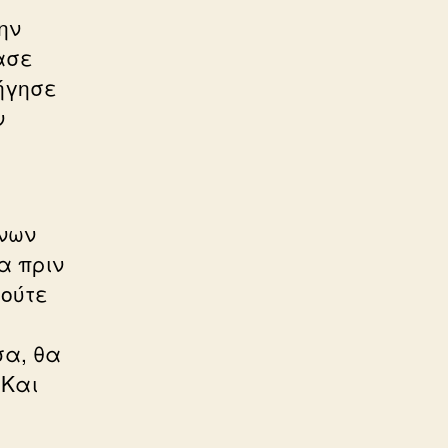
ην
ασε
ήγησε
ν
ένων
α πριν
 ούτε
σα, θα
 Και