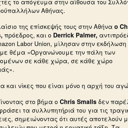
τες το απόγευμα στην αίθουσα του Συλλό
οϋπαλλήλων Αθήνας.
λαίσιο της επίσκεψής τους στην Αθήνα
ο Ch
,
πρόεδρος, και ο
Derrick Palmer,
αντιπρόε
mazon Labor Union, μίλησαν στην εκδήλωση
με θέμα «Οργανώνουμε την πάλη των
ομένων σε κάθε χώρα, σε κάθε χώρο
ιάς».
α και νίκες που είναι μόνο η αρχή του αγ
ίνοντας στο βήμα ο
Chris Smalls
δεν παρέ
φράσει τα συλλυπητήριά του για τις τραγι
ιες, σημειώνοντας ότι αυτές αποτελούν 
πωλειών που μετρά η εργατική τάξη. Τα