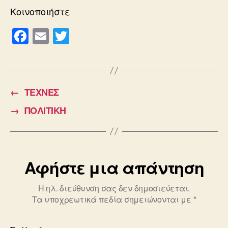
Κοινοποιήστε
F
E
T
a
m
wi
c
ail
tt
e
er
←
ΤΕΧΝΕΣ
b
→
ΠΟΛΙΤΙΚΗ
o
o
k
Αφήστε μια απάντηση
Η ηλ. διεύθυνση σας δεν δημοσιεύεται.
Τα υποχρεωτικά πεδία σημειώνονται με
*