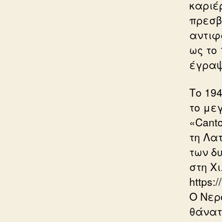
καριέ
πρεσβ
αντιφ
ως το
έγραψ
Το 19
το με
«Canto
τη Λα
των δ
στη Χι
https:
Ο Νερ
θάνατο