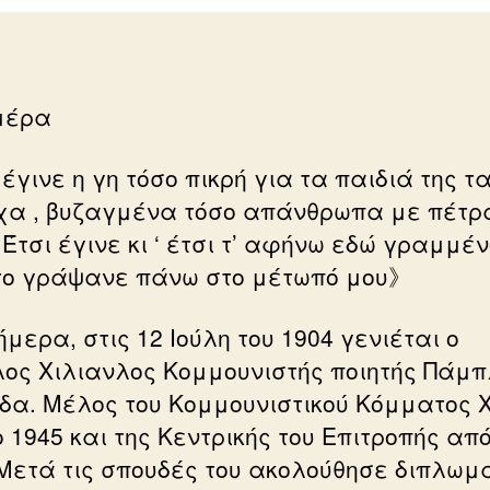
μέρα
γινε η γη τόσο πικρή για τα παιδιά της τ
χα , βυζαγμένα τόσο απάνθρωπα με πέτρ
 Έτσι έγινε κι ‘ έτσι τ’ αφήνω εδώ γραμμένο
το γράψανε πάνω στο μέτωπό μου》
μερα, στις 12 Ιούλη του 1904 γενιέται ο
ος Χιλιανλος Κομμουνιστής ποιητής Πάμπ
δα. Μέλος του Κομμουνιστικού Κόμματος 
 1945 και της Κεντρικής του Επιτροπής από
 Μετά τις σπουδές του ακολούθησε διπλωμ