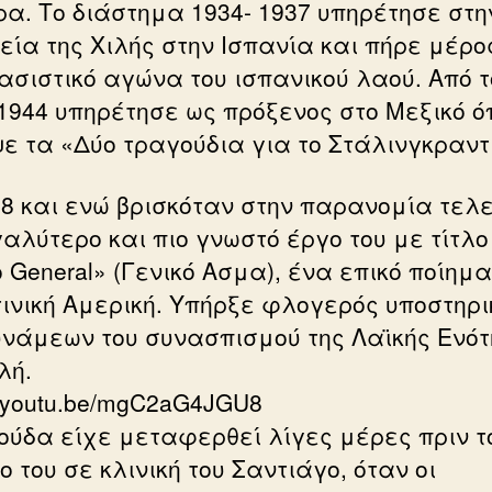
ρα. Το διάστημα 1934- 1937 υπηρέτησε στη
εία της Χιλής στην Ισπανία και πήρε μέρο
ασιστικό αγώνα του ισπανικού λαού. Από τ
 1944 υπηρέτησε ως πρόξενος στο Μεξικό ό
ε τα «Δύο τραγούδια για το Στάλινγκραντ
48 και ενώ βρισκόταν στην παρανομία τελ
γαλύτερο και πιο γνωστό έργο του με τίτλο
 General» (Γενικό Ασμα), ένα επικό ποίημα
τινική Αμερική. Υπήρξε φλογερός υποστηρι
υνάμεων του συνασπισμού της Λαϊκής Ενό
λή.
//youtu.be/mgC2aG4JGU8
ούδα είχε μεταφερθεί λίγες μέρες πριν τ
 του σε κλινική του Σαντιάγο, όταν οι