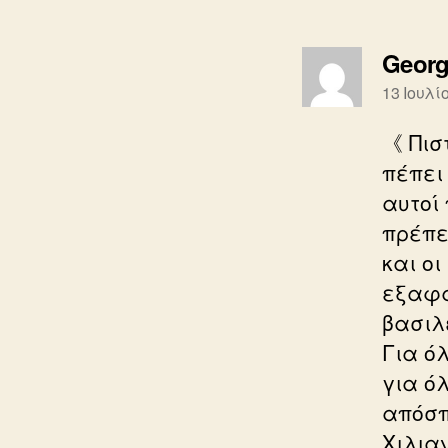
Georg
13 Ιουλί
《 Πισ
πέπει 
αυτοί
πρέπει
και οι
εξαφα
βασιλε
Για ό
για ό
απόσπ
Χιλια