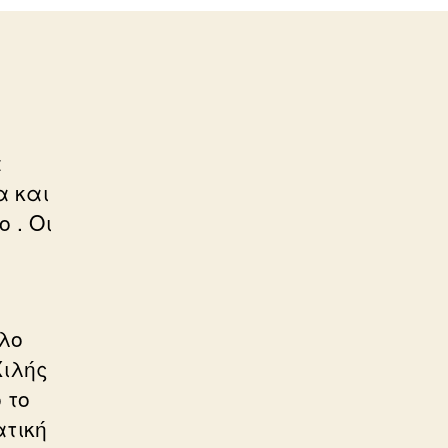
α
α και
 . Οι
λο
Χιλής
 το
ατική