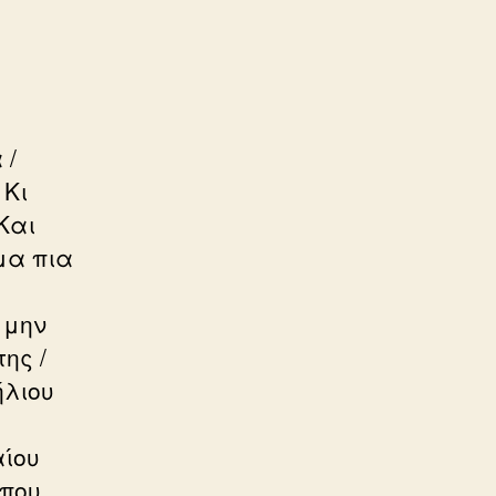
 /
 Κι
Και
ρμα πια
 μην
ης /
ήλιου
ίου
 που