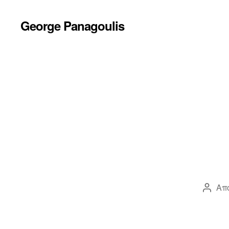
George Panagoulis
Απ
Συντ
άρθρ