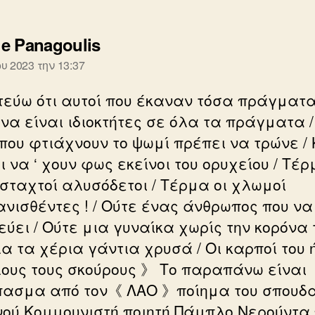
λέει:
e Panagoulis
ου 2023 την 13:37
τεύω ότι αυτοί που έκαναν τόσα πράγματα
να είναι ιδιοκτήτες σε όλα τα πράγματα /
 που φτιάχνουν το ψωμί πρέπει να τρώνε / 
 να ‘ χουν φως εκείνοι του ορυχείου / Τέ
 σταχτοί αλυσόδετοι / Τέρμα οι χλωμοί
νισθέντες ! / Ούτε ένας άνθρωπος που να
ύει / Ούτε μια γυναίκα χωρίς την κορόνα τ
λα τα χέρια γάντια χρυσά / Οι καρποί του 
λους τους σκούρους 》 Το παραπάνω είναι
ασμα από τον《 ΛΑΟ 》ποίημα του σπουδα
νού Κομμουνιστή ποιητή Πάμπλο Νερούντα