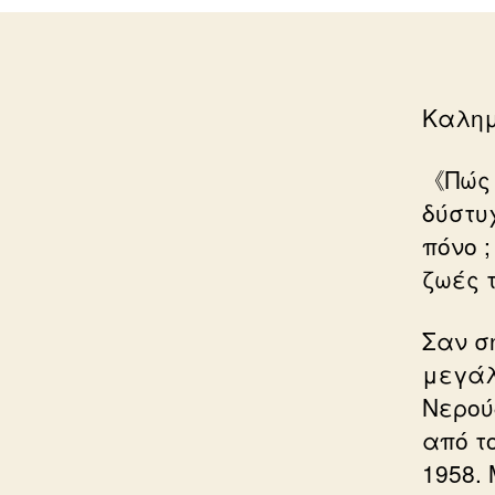
Καλη
《Πώς έ
δύστυ
πόνο ;
ζωές 
Σαν σή
μεγάλ
Νερού
από το
1958.