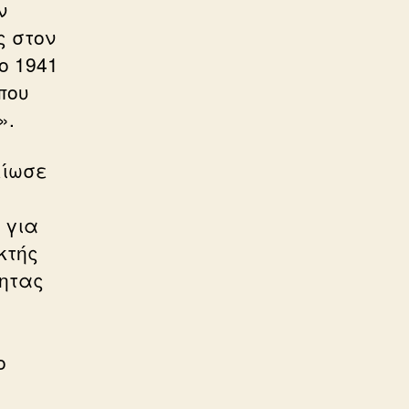
ν
ς στον
ο 1941
που
».
είωσε
 για
κτής
τητας
ο