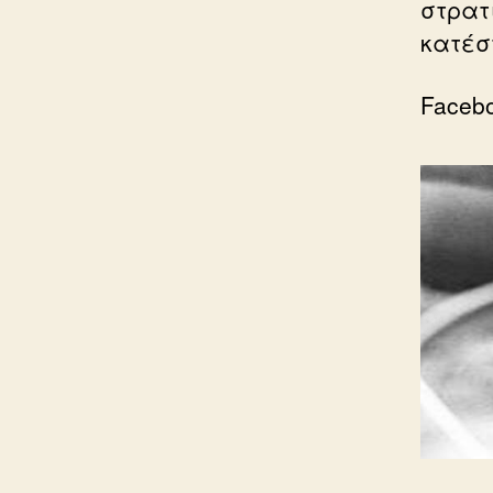
στρατ
κατέστ
Facebo