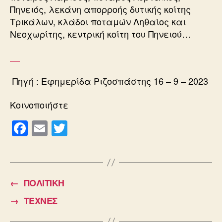
Πηνειός, λεκάνη απορροής δυτικής κοίτης
Τρικάλων, κλάδοι ποταμών Ληθαίος και
Νεοχωρίτης, κεντρική κοίτη του Πηνειού…
Πηγή : Εφημερίδα Ριζοσπάστης 16 – 9 – 2023
Κοινοποιήστε
F
E
T
a
m
wi
c
ail
tt
e
er
←
ΠΟΛΙΤΙΚΗ
b
→
ΤΕΧΝΕΣ
o