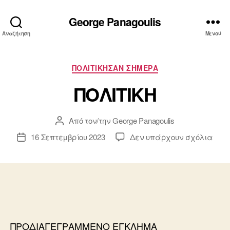
George Panagoulis
Αναζήτηση
Μενού
Κατηγορίες
ΠΟΛΙΤΙΚΗΣΑΝ ΣΗΜΕΡΑ
ΠΟΛΙΤΙΚΗ
Από τον/την
George Panagoulis
Συντάκτης
άρθρου
στο
16 Σεπτεμβρίου 2023
Δεν υπάρχουν σχόλια
Ημ.
ΠΟΛΙ
δημοσίευσης
ΠΡΟΔΙΑΓΕΓΡΑΜΜΕΝΟ ΕΓΚΛΗΜΑ