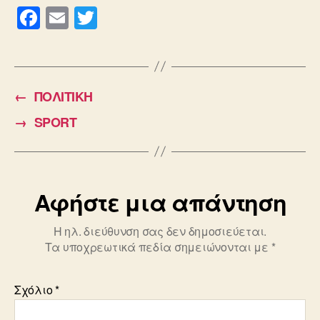
F
E
T
a
m
wi
c
ail
tt
e
er
←
ΠΟΛΙΤΙΚΗ
b
→
SPORT
o
o
k
Αφήστε μια απάντηση
Η ηλ. διεύθυνση σας δεν δημοσιεύεται.
Τα υποχρεωτικά πεδία σημειώνονται με
*
Σχόλιο
*