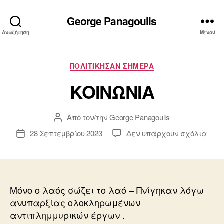
George Panagoulis
Αναζήτηση
Μενού
Κατηγορίες
ΠΟΛΙΤΙΚΗΣΑΝ ΣΗΜΕΡΑ
ΚΟΙΝΩΝΙΑ
Από τον/την
George Panagoulis
Συντάκτης
άρθρου
στο
28 Σεπτεμβρίου 2023
Δεν υπάρχουν σχόλια
Ημ.
ΚΟΙ
δημοσίευσης
Μόνο ο λαός σώζει το λαό – Πνίγηκαν λόγω
ανυπαρξίας ολοκληρωμένων
αντιπλημμυρικών έργων .