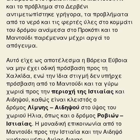
και το πρόβλημα στο Δερβένι
αντιμετωπίστηκε γρήγορα, τα προβλήματα
από το νερό και τις φερτές ύλες στο κομμάτι
του δρόμου ανάμεσα στο Προκόπι και το
Μαντούδι παρέμεναν μέχρι αργά το
απόγευμα.
Αυτό είχε ως αποτέλεσμα η Βόρεια Εύβοια
να μην έχει οδική πρόσβαση προς τη
Χαλκίδα, ενώ την ίδια στιγμή δεν υπήρχε
πρόσβαση από το Μαντούδι και τα γύρω
χωριά προς την
και
περιοχή της Ιστιαίας
Αιδηψού, καθώς είναι κλειστός ο
δρόμος
στο ύψος του
Λίμνης – Αιδηψού
χωριού Ηλια, όπως και ο δρόμος
Ροβιών –
. Η μοναδική επικοινωνία από το
Ιστιαίας
Μαντούδι προς την Ιστιαία και την Αιδηψό
γινόταν μέσω Αγίας Αννας.