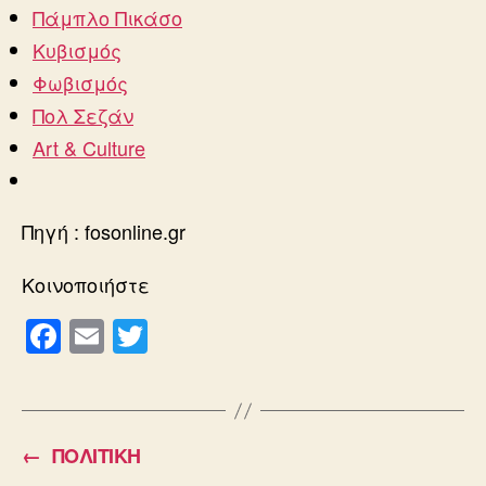
Πάμπλο Πικάσο
Κυβισμός
Φωβισμός
Πολ Σεζάν
Art & Culture
Πηγή : fosonline.gr
Κοινοποιήστε
F
E
T
a
m
wi
c
ail
tt
e
er
←
ΠΟΛΙΤΙΚΗ
b