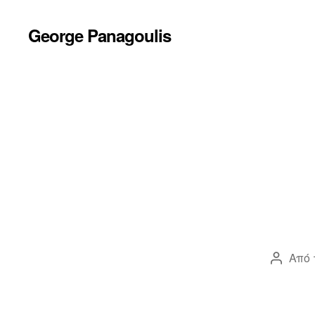
George Panagoulis
Από 
Συντάκ
άρθρο