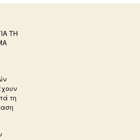
ΙΑ ΤΗ
ΜΑ
ών
έχουν
τά τη
ταση
ν