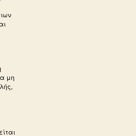
τιων
αι
η
να μη
λής,
είται