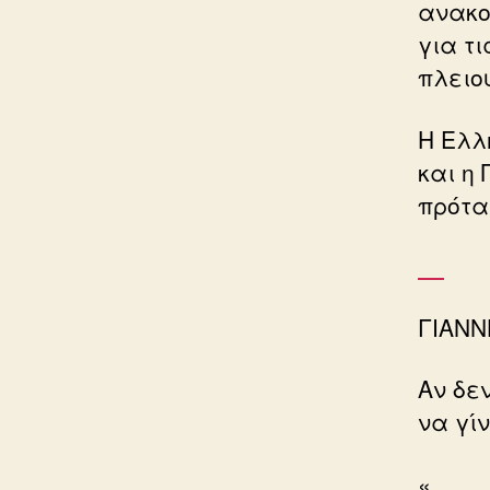
ανακο
για τι
πλειο
Η Ελλ
και η
πρότα
ΓΙΑΝΝ
Αν δε
να γί
«