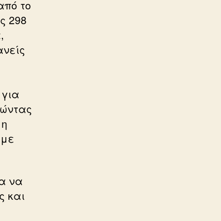
από το
ς 298
,
ανείς
 για
θώντας
 η
 με
ια να
ς και