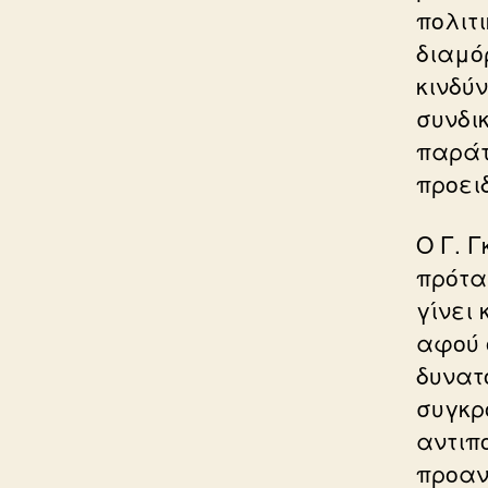
πολιτ
διαμό
κινδύ
συνδι
παράτ
προει
Ο Γ. 
πρότα
γίνει
αφού ο
δυνατ
συγκρ
αντιπ
προαν