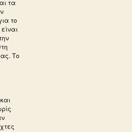
αι τα
ην
για το
 είναι
την
στη
ας. Το
 και
ωρίς
αν
 χτες