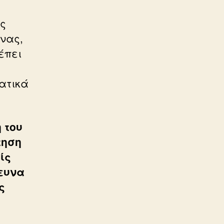
ής
νας,
έπει
ατικά
 του
τηση
ίς
ρευνα
ς