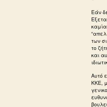
Εάν δ
Εξετα
καμία
“απελ
των σ
το ζή
και αυ
ιδιωτι
Αυτό 
ΚΚΕ, 
γενικο
ευθυν
βουλε