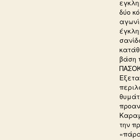
εγκλη
δύο κ
αγωνία
έγκλη
σανίδ
κατάθ
βάση 
ΠΑΣΟΚ
Εξετα
περιλ
θυμάτ
προαν
Καραμ
την π
«πάρα