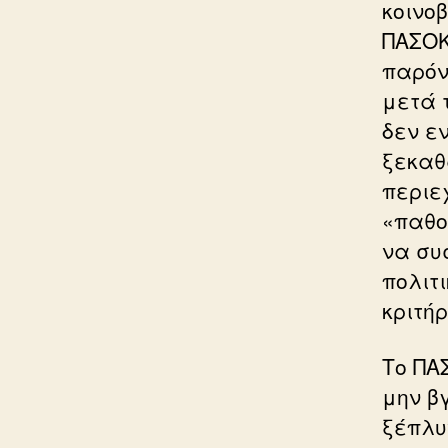
κοινο
ΠΑΣΟΚ
παρόν
μετά 
δεν ε
ξεκαθ
περιε
«παθο
να συσ
πολιτ
κριτήρ
Το ΠΑ
μην β
ξέπλυ