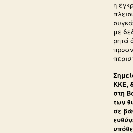
η έγκ
πλειο
συγκά
με δε
ρητά 
προαν
περισ
Σημεί
ΚΚΕ, 
στη Β
των θ
σε βά
ευθύν
υπόθε