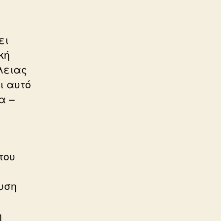
ει
κή
λειας
ι αυτό
α –
του
χυση
η