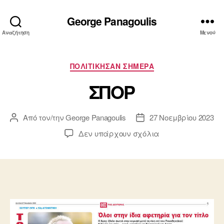
George Panagoulis
Αναζήτηση
Μενού
Κατηγορίες
ΠΟΛΙΤΙΚΗΣΑΝ ΣΗΜΕΡΑ
ΣΠΟΡ
Από τον/την
George Panagoulis
27 Νοεμβρίου 2023
Συντάκτης
Ημ.
άρθρου
δημοσίευσης
στο
Δεν υπάρχουν σχόλια
ΣΠΟΡ