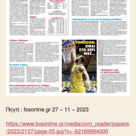
Πηγή : fosonlne.gr 27 – 11 – 2023
https://www.fosonline.gr/media/com_reader/papers
/2023/2137/page-05.jpg?v=-62169984000