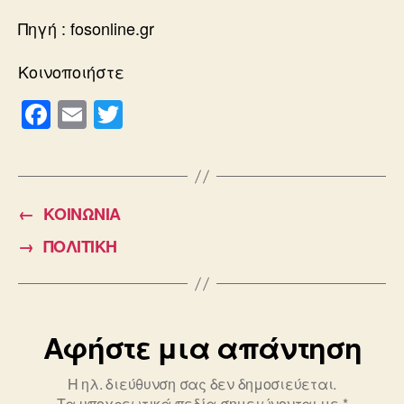
Πηγή : fosonline.gr
Κοινοποιήστε
F
E
T
a
m
wi
c
ail
tt
e
er
←
ΚΟΙΝΩΝΙΑ
b
→
ΠΟΛΙΤΙΚΗ
o
o
k
Αφήστε μια απάντηση
Η ηλ. διεύθυνση σας δεν δημοσιεύεται.
Τα υποχρεωτικά πεδία σημειώνονται με
*