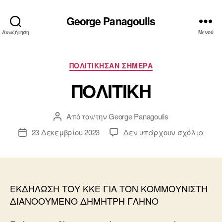
George Panagoulis
Αναζήτηση
Μενού
Κατηγορίες
ΠΟΛΙΤΙΚΗΣΑΝ ΣΗΜΕΡΑ
ΠΟΛΙΤΙΚΗ
Από τον/την
George Panagoulis
Συντάκτης
άρθρου
στο
23 Δεκεμβρίου 2023
Δεν υπάρχουν σχόλια
Ημ.
ΠΟΛΙ
δημοσίευσης
ΕΚΔΗΛΩΣΗ ΤΟΥ ΚΚΕ ΓΙΑ ΤΟΝ ΚΟΜΜΟΥΝΙΣΤΗ
ΔΙΑΝΟΟΥΜΕΝΟ ΔΗΜΗΤΡΗ ΓΛΗΝΟ