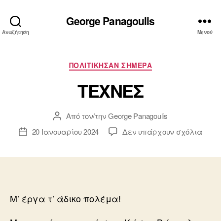
George Panagoulis
Αναζήτηση
Μενού
Κατηγορίες
ΠΟΛΙΤΙΚΗΣΑΝ ΣΗΜΕΡΑ
ΤΕΧΝΕΣ
Από τον/την
George Panagoulis
Συντάκτης
άρθρου
στο
20 Ιανουαρίου 2024
Δεν υπάρχουν σχόλια
Ημ.
ΤΕΧΝ
δημοσίευσης
Μ’ έργα τ’ άδικο πολέμα!