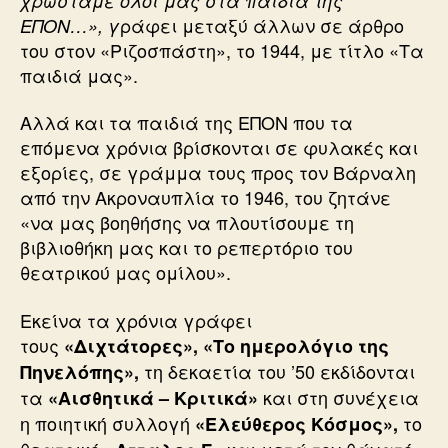
χρωστάμε όλοι μας στα παιδιά της
ράφει μεταξύ άλλων σε άρθρο
ΕΠΟΝ…», γ
του στον «Ριζοσπάστη», το 1944, με τίτλο «Τα
παιδιά μας».
Αλλά και τα παιδιά της ΕΠΟΝ που τα
επόμενα χρόνια βρίσκονται σε φυλακές και
εξορίες, σε γράμμα τους προς τον Βάρναλη
από την Ακροναυπλία το 1946, του ζητάνε
«να μας βοηθήσης να πλουτίσουμε τη
βιβλιοθήκη μας και το ρεπερτόριο του
θεατρικού μας ομίλου».
Εκείνα τα χρόνια γράφει
τους
«Διχτάτορες», «Το ημερολόγιο της
τη δεκαετία του ’50 εκδίδονται
Πηνελόπης»,
τα
και στη συνέχεια
«Αισθητικά – Κριτικά»
η ποιητική συλλογή
το
«Ελεύθερος Κόσμος»,