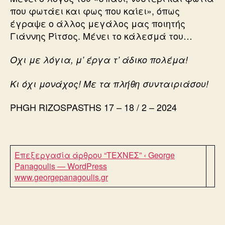
που φωτάει και φως που καίει», όπως
έγραψε ο άλλος μεγάλος μας ποιητής
Γιάννης Ρίτσος. Μένει το κάλεσμά του…
Οχι με λόγια, μ’ έργα τ’ άδικο πολέμα!
Κι όχι μονάχος! Με τα πλήθη συνταιριάσου!
PHGH RIZOSPASTHS 17 – 18 / 2 – 2024
Επεξεργασία άρθρου “ΤΕΧΝΕΣ” ‹ George
Panagoulis — WordPress
www.georgepanagoulis.gr