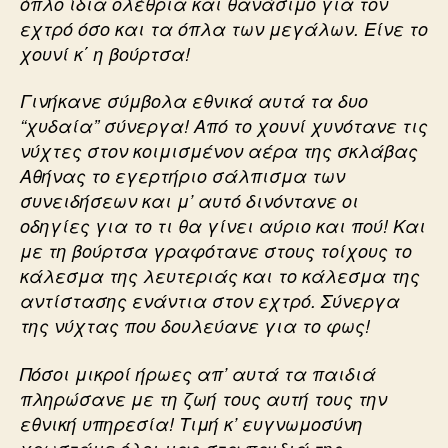
όπλο ίδια ολέθρια και θανάσιμο για τον
εχτρό όσο και τα όπλα των μεγάλων. Είνε το
χουνί κ΄ η βούρτσα!
Γινήκανε σύμβολα εθνικά αυτά τα δυο
“χυδαία” σύνεργα! Από το χουνί χυνότανε τις
νύχτες στον κοιμισμένον αέρα της σκλάβας
Αθήνας το εγερτήριο σάλπισμα των
συνειδήσεων και μ’ αυτό δινόντανε οι
οδηγίες για το τι θα γίνει αύριο και πού! Και
με τη βούρτσα γραφότανε στους τοίχους το
κάλεσμα της λευτεριάς και το κάλεσμα της
αντίστασης ενάντια στον εχτρό. Σύνεργα
της νύχτας που δουλεύανε για το φως!
Πόσοι μικροί ήρωες απ’ αυτά τα παιδιά
πληρώσανε με τη ζωή τους αυτή τους την
εθνική υπηρεσία! Τιμή κ’ ευγνωμοσύνη