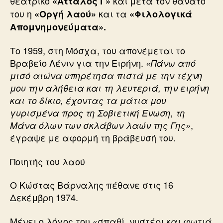
θεατρικό
και μετά τον θάνατό
«Ατταλος Γ»
του η
και τα
«Οργή λαού»
«Φιλολογικά
Απομνημονεύματα».
Το 1959, στη Μόσχα, του απονέμεται το
Βραβείο Λένιν για την Ειρήνη.
«Πάνω από
μισό αιώνα υπηρέτησα πιστά με την τέχνη
μου την αλήθεια και τη λευτεριά, την ειρήνη
και το δίκιο, έχοντας τα μάτια μου
γυρισμένα προς τη Σοβιετική Ενωση, τη
,
Μάνα όλων των σκλάβων λαών της Γης»
έγραψε με αφορμή τη βράβευσή του.
Ποιητής του λαού
Ο Κώστας Βάρναλης πέθανε στις 16
Δεκέμβρη 1974.
Μένει ο λόγος του «σπαθί, νυστέρι και φωτιά