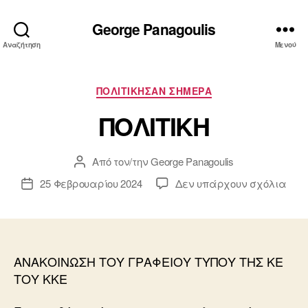
George Panagoulis
Αναζήτηση
Μενού
Κατηγορίες
ΠΟΛΙΤΙΚΗΣΑΝ ΣΗΜΕΡΑ
ΠΟΛΙΤΙΚΗ
Από τον/την
George Panagoulis
Συντάκτης
άρθρου
στο
25 Φεβρουαρίου 2024
Δεν υπάρχουν σχόλια
Ημ.
ΠΟΛ
δημοσίευσης
ΑΝΑΚΟΙΝΩΣΗ ΤΟΥ ΓΡΑΦΕΙΟΥ ΤΥΠΟΥ ΤΗΣ ΚΕ
ΤΟΥ ΚΚΕ