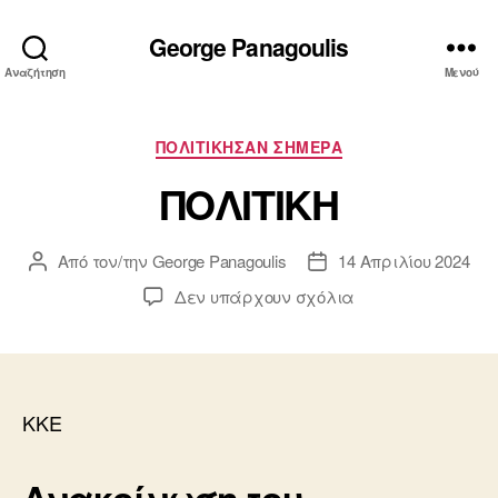
George Panagoulis
Αναζήτηση
Μενού
Κατηγορίες
ΠΟΛΙΤΙΚΗΣΑΝ ΣΗΜΕΡΑ
ΠΟΛΙΤΙΚΗ
Από τον/την
George Panagoulis
14 Απριλίου 2024
Συντάκτης
Ημ.
άρθρου
δημοσίευσης
στο
Δεν υπάρχουν σχόλια
ΠΟΛΙΤΙΚΗ
ΚΚΕ
Ανακοίνωση του