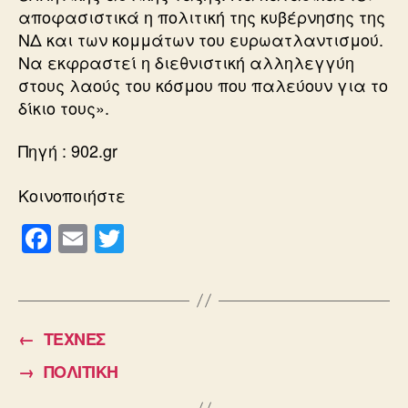
αποφασιστικά η πολιτική της κυβέρνησης της
ΝΔ και των κομμάτων του ευρωατλαντισμού.
Να εκφραστεί η διεθνιστική αλληλεγγύη
στους λαούς του κόσμου που παλεύουν για το
δίκιο τους».
Πηγή : 902.gr
Κοινοποιήστε
F
E
T
a
m
wi
c
ail
tt
e
er
←
ΤΕΧΝΕΣ
b
→
ΠΟΛΙΤΙΚΗ
o