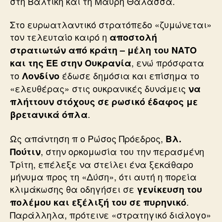
στη Βαλτική και τη Μαύρη Θάλασσα.
Στο ευρωατλαντικό στρατόπεδο «ζυμώνεται»
τον τελευταίο καιρό η
αποστολή
στρατιωτών από κράτη – μέλη του ΝΑΤΟ
, ενώ πρόσφατα
και της ΕΕ στην Ουκρανία
το
έδωσε δημόσια και επίσημα το
Λονδίνο
«ελευθέρας» στις ουκρανικές δυνάμεις
να
πλήττουν στόχους σε ρωσικό έδαφος με
.
βρετανικά όπλα
Ως απάντηση π ο Ρώσος Πρόεδρος,
Βλ.
, στην ορκομωσία του την περασμένη
Πούτιν
Τρίτη, επέλεξε να στείλει ένα ξεκάθαρο
μήνυμα προς τη «Δύση», ότι αυτή η πορεία
κλιμάκωσης θα οδηγήσει σε
γενίκευση του
.
πολέμου και εξέλιξή του σε πυρηνικό
Παράλληλα, πρότεινε «στρατηγικό διάλογο»