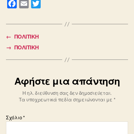
F
E
T
a
m
wi
c
ail
tt
e
er
←
ΠΟΛΙΤΙΚΗ
b
→
ΠΟΛΙΤΙΚΗ
o
o
k
Αφήστε μια απάντηση
Η ηλ. διεύθυνση σας δεν δημοσιεύεται.
Τα υποχρεωτικά πεδία σημειώνονται με
*
Σχόλιο
*