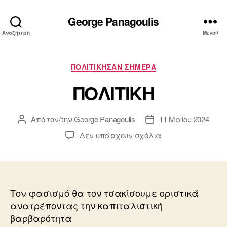
George Panagoulis
Αναζήτηση
Μενού
Κατηγορίες
ΠΟΛΙΤΙΚΗΣΑΝ ΣΗΜΕΡΑ
ΠΟΛΙΤΙΚΗ
Από τον/την
George Panagoulis
11 Μαΐου 2024
Συντάκτης
Ημ.
άρθρου
δημοσίευσης
στο
Δεν υπάρχουν σχόλια
ΠΟΛΙΤΙΚΗ
Τον φασισμό θα τον τσακίσουμε οριστικά
ανατρέποντας την καπιταλιστική
βαρβαρότητα