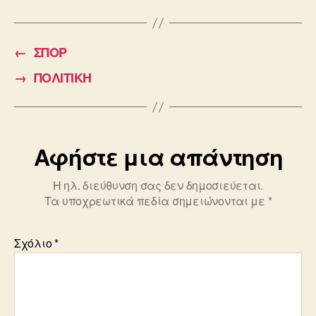
c
ail
tt
e
er
←
ΣΠΟΡ
b
→
ΠΟΛΙΤΙΚΗ
o
o
k
Αφήστε μια απάντηση
Η ηλ. διεύθυνση σας δεν δημοσιεύεται.
Τα υποχρεωτικά πεδία σημειώνονται με
*
Σχόλιο
*