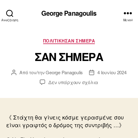
George Panagoulis
Αναζήτηση
Μενού
Κατηγορίες
ΠΟΛΙΤΙΚΗΣΑΝ ΣΗΜΕΡΑ
ΣΑΝ ΣΗΜΕΡΑ
Από τον/την
George Panagoulis
4 Ιουνίου 2024
Συντάκτης
Ημ.
άρθρου
δημοσίευσης
στο
Δεν υπάρχουν σχόλια
ΣΑΝ
ΣΗΜΕΡΑ
《 Στάχτη θα γίνεις κόσμε γερασμένε σου
είναι γραφτός ο δρόμος της συντριβής …》