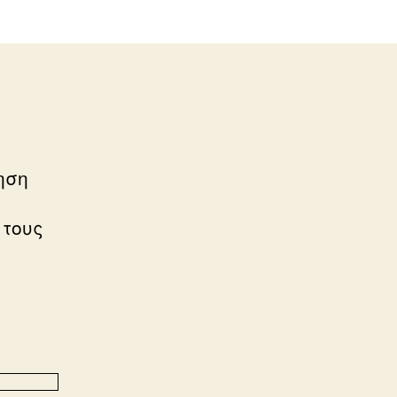
ηση
 τους