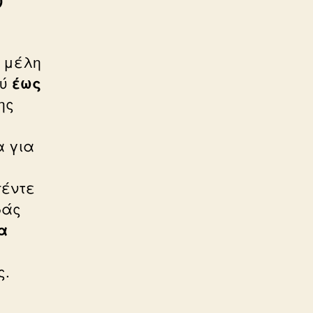
ν
– μέλη
ού
έως
ης
α για
έντε
δάς
α
ς.