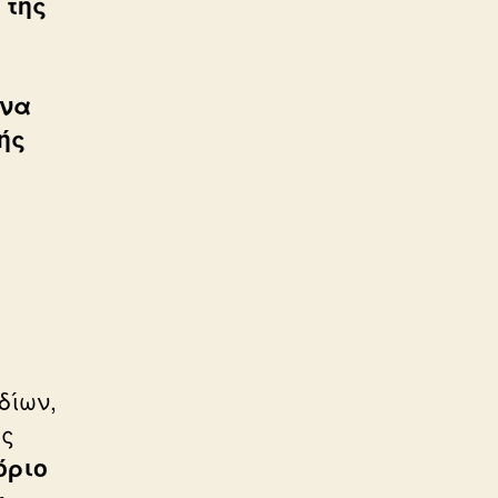
 της
να
ής
δίων,
ης
όριο