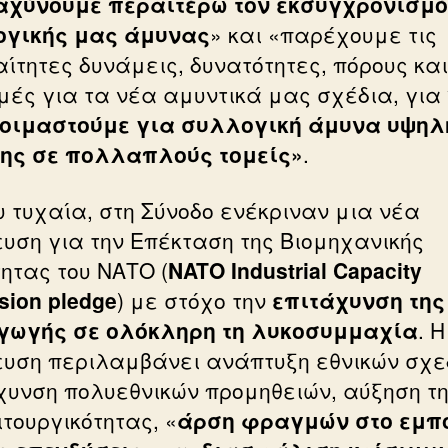
αχύνουμε περαιτέρω τον εκσυγχρονισμό
γικής μας άμυνας
» και «παρέχουμε τις
ίτητες δυνάμεις, δυνατότητες, πόρους και
μές για τα νέα αμυντικά μας σχέδια, για
οιμαστούμε για συλλογική άμυνα υψηλ
ης σε πολλαπλούς τομείς»
.
υ τυχαία, στη Σύνοδο ενέκριναν μια νέα
υση για την Επέκταση της Βιομηχανικής
τητας του ΝΑΤΟ (
NATO Industrial Capacity
sion pledge
) με στόχο την
επιτάχυνση της
ωγής σε ολόκληρη τη λυκοσυμμαχία
. Η
υση περιλαμβάνει ανάπτυξη εθνικών σχε
χυνση πολυεθνικών προμηθειών, αύξηση τ
ιτουργικότητας, «
άρση φραγμών στο εμπ