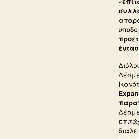
«
επιτ
συλλο
απαρα
υποδο
προετ
έντασ
Διόλο
Δέσμε
Ικανό
Expan
παραγ
Δέσμε
επιτά
διαλε