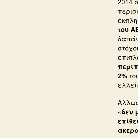
2014 σ
περισ
εκπλη
του Α
δαπάν
στόχο
επιπλ
περιπ
2%
το
ελλεί
Αλλωσ
«
δεν 
επίθε
ακερα