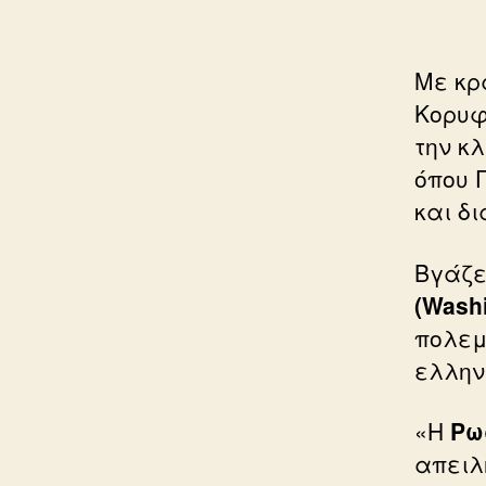
Με κρ
Κορυφ
την κ
όπου 
και δ
Βγάζε
(Washi
πολεμ
ελλην
«Η
Ρω
απειλ