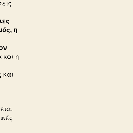
σεις
ιες
ός, η
ι
ον
 και η
 και
εια.
ικές