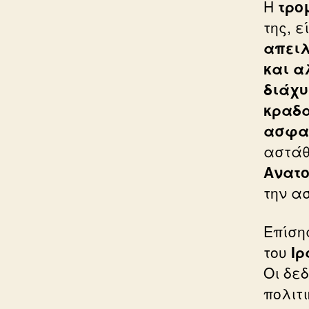
Η
τρο
της, 
απειλ
και α
διάχυ
κραδα
ασφα
αστά
Ανατ
την α
Επίση
του
Ιρ
Οι δε
πολιτ