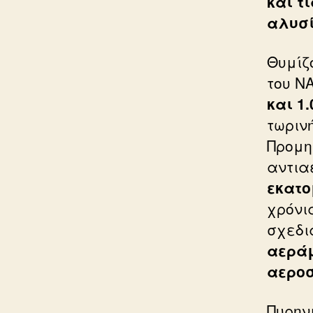
και τ
αλυσ
Θυμίζ
του Ν
και 1
τωριν
Προμη
αντια
εκατο
χρόνι
σχεδι
αεράμ
αεροσ
Πυρην