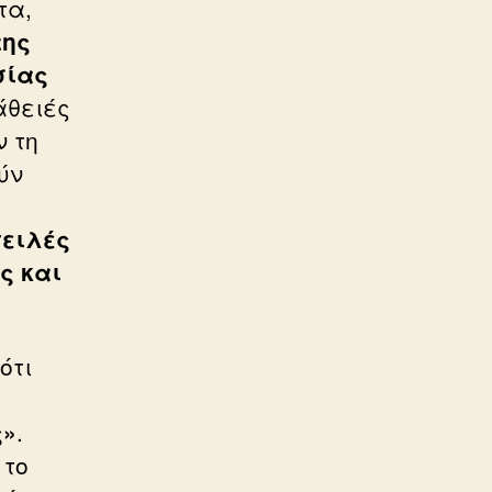
τα,
της
σίας
άθειές
 τη
ύν
πειλές
ς και
ότι
ς»
.
 το