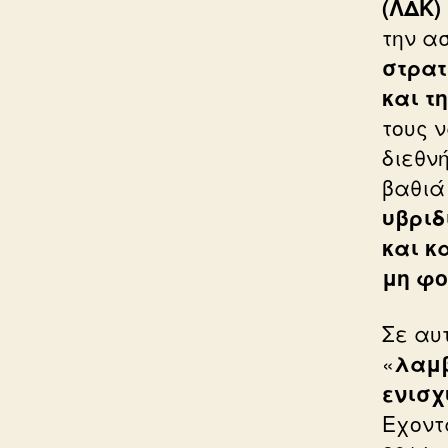
(ΛΔΚ)
την α
στρατ
και τ
τους 
διεθν
βαθιά
υβριδ
και κ
μη φο
Σε αυ
«
λαμβ
ενισχ
Εχοντ