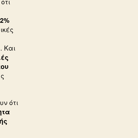
 ότι
 2%
ικές
. Και
λές
του
ες
υν ότι
ητα
κής