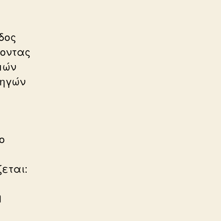
δος
νοντας
μών
πηγών
ο
εται:
η