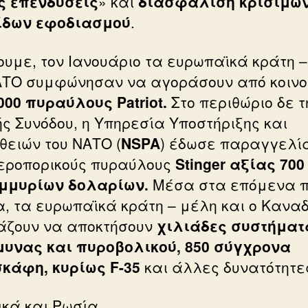
ις επενδύσεις
» και
διασφάλιση κρίσιμω
ίδων εφοδιασμού
.
ουμε, τον Ιανουάριο τα ευρωπαϊκά κράτη 
ΑΤΟ συμφώνησαν να αγοράσουν από κοιν
.000 πυραύλους Patriot.
Στο περιθώριο δε τ
ής Συνόδου, η Υπηρεσία Υποστήριξης και
θειών του ΝΑΤΟ (
NSPA
) έδωσε παραγγελί
εροπορικούς πυραύλους
Stinger αξίας 700
μμυρίων δολαρίων.
Μέσα στα επόμενα π
α, τα ευρωπαϊκά κράτη – μέλη και ο Κανα
άζουν να αποκτήσουν
χιλιάδες συστήματ
υνας και πυροβολικού, 850 σύγχρονα
κάφη, κυρίως F-35
και άλλες δυνατότητε
ικά και Ρωσία