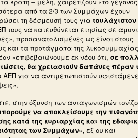
τα κράτη – μέλη, χαιρετίζουν «το γεγονός
σότερα από τα 2/3 των Συμμάχων έχουν
ρώσει τη δέσμευσή τους για
τουλάχιστον
ΕΠ
τους να κατευθύνεται ετησίως σε αμυντ
ες», προσανατολισμένες ως είναι στους
υς και τα προτάγματα της λυκοσυμμαχίας
έον «επιβεβαιώνουμε εκ νέου ότι,
σε πολ
τώσεις, θα χρειαστούν δαπάνες πέραν 
υ ΑΕΠ για να αντιμετωπιστούν υφιστάμεν
ψεις».
τε, στην όξυνση των ανταγωνισμών τονίζο
μπορούμε να αποκλείσουμε την πιθανότ
σης κατά της κυριαρχίας και της εδαφι
ιότητας των Συμμάχων
», εξ ου και