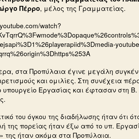
ιώργο Πέρρο
, μέλος της Γραμματείας.
//youtube.com/watch?
iKvTqrrQ%3Fwmode%3Dopaque%26controls
lejsapi%3D1%26playerapiid%3Dmedia-youtube
tqrrq%26origin%3Dhttps%253A
ερα, στα Προπύλαια έγινε μεγάλη συγκέ
ιρετισμούς και ομιλίες. Στη συνέχεια πέ
ο υπουργείο Εργασίας και έφτασαν στη Β.
ς.
τικό του όγκου της διαδήλωσης ήταν ότι ότ
ή της πορείας ήταν έξω από το υπ. Εργασ
» της ήταν ακόμα στα Προπύλαια.