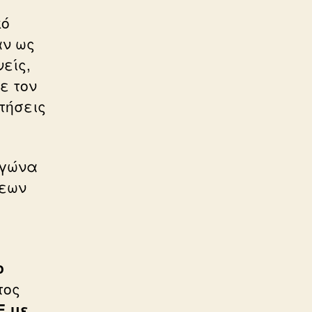
κό
αν ως
είς,
ε τον
τήσεις
αγώνα
σεων
ο
τος
Ε με