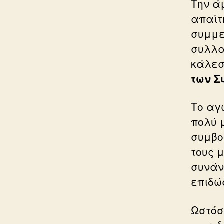
Την ά
απαίτ
συμμε
συλλα
κάλεσ
των Σ
Το αγ
πολύ 
συμβο
τους 
συνάν
επιδώ
Ωστόσ