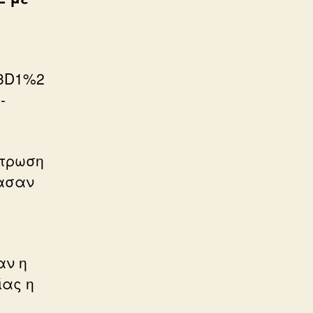
%3D1%2
-
ντρωση
ρασαν
αν η
ίας η