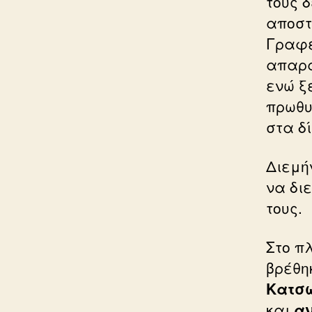
τους δ
αποστ
Γραφε
απαρά
ενώ ξ
πρωθυ
στα δ
Διεμή
να δι
τους.
Στο π
βρέθη
Κατσ
και
αν