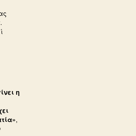
ας
.
ί
ίνει η
χει
ατία»
,
ν