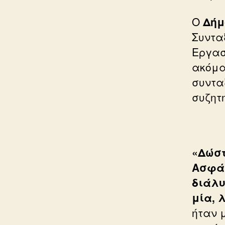
Ο
Δήμ
Συντα
Εργασ
ακόμα
συντα
συζητ
«Δώστ
Ασφάλ
διάλ
μία, 
ήταν 