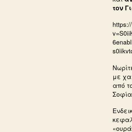
τον Γ
https:
v=S0i
6enab
s0iikv
Νωρίτ
με χα
από τ
Σοφία
Ενδεικ
κεφαλ
«ουρά