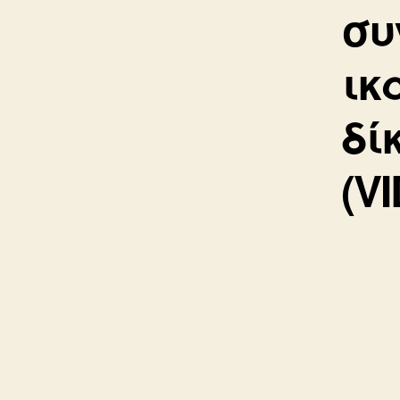
συ
ικ
δί
(V