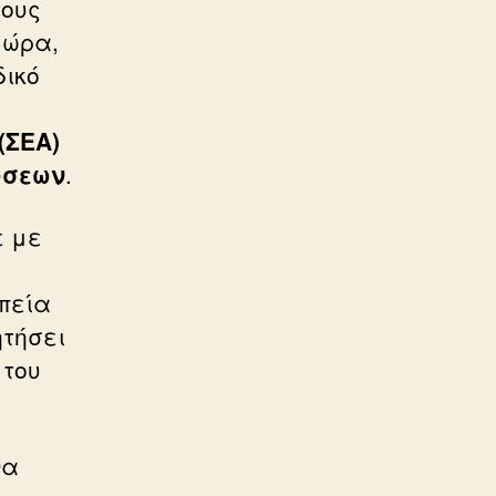
τους
χώρα,
ικό
(ΣΕΑ)
ώσεων
.
ε με
ωπεία
ητήσει
 του
να