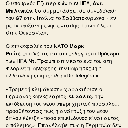
Ο υπουργός Εξωτερικών των ΗΠΑ,
Αντ.
, θα συμμετάσχει σε συνεδρίαση
Μπλίνκεν
του
στην Ιταλία το Σαββατοκύριακο, «εν
G7
μέσω αυξανόμενης έντασης στον πόλεμο
στην Ουκρανία».
Ο επικεφαλής του ΝΑΤΟ
Μαρκ
επισκέπτεται τον εκλεγμένο Πρόεδρο
Ρούτε
των ΗΠΑ
στην κατοικία του στη
Ντ. Τραμπ
Φλόριντα, ανέφερε την Παρασκευή η
ολλανδική εφημερίδα «De Telegraaf».
«Τρομερή κλιμάκωση» χαρακτήρισε ο
Γερμανός καγκελάριος,
την
Ο. Σολτς,
εκτόξευση του νέου υπερηχητικού πυραύλου,
προσθέτοντας πως η ανάπτυξη του νέου
όπλου έδειξε «πόσο επικίνδυνος είναι αυτός
ο πόλεμος». Επανέλαβε πως η Γερμανία δεν