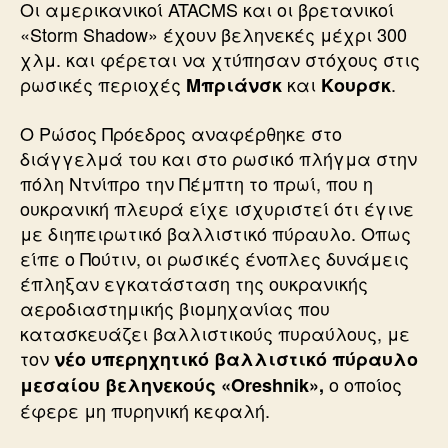
Οι αμερικανικοί ATACMS και οι βρετανικοί
«Storm Shadow» έχουν βεληνεκές μέχρι 300
χλμ. και φέρεται να χτύπησαν στόχους στις
ρωσικές περιοχές
και
.
Mπριάνσκ
Κουρσκ
Ο Ρώσος Πρόεδρος αναφέρθηκε στο
διάγγελμά του και στο ρωσικό πλήγμα στην
πόλη Ντνίπρο την Πέμπτη το πρωί, που η
ουκρανική πλευρά είχε ισχυριστεί ότι έγινε
με διηπειρωτικό βαλλιστικό πύραυλο. Οπως
είπε ο Πούτιν, οι ρωσικές ένοπλες δυνάμεις
έπληξαν εγκατάσταση της ουκρανικής
αεροδιαστημικής βιομηχανίας που
κατασκευάζει βαλλιστικούς πυραύλους, με
τον
νέο υπερηχητικό βαλλιστικό πύραυλο
ο οποίος
μεσαίου βεληνεκούς «Oreshnik»,
έφερε μη πυρηνική κεφαλή.