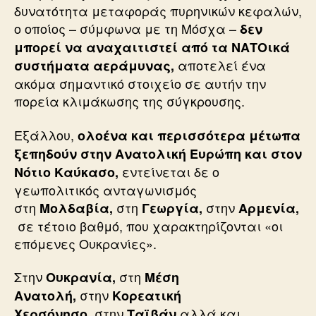
δυνατότητα μεταφοράς πυρηνικών κεφαλών,
ο οποίος – σύμφωνα με τη Μόσχα –
δεν
μπορεί να αναχαιτιστεί από τα ΝΑΤΟικά
αποτελεί ένα
συστήματα αεράμυνας,
ακόμα σημαντικό στοιχείο σε αυτήν την
πορεία κλιμάκωσης της σύγκρουσης.
Εξάλλου,
ολοένα και περισσότερα μέτωπα
ξεπηδούν στην Ανατολική Ευρώπη και στον
εντείνεται δε ο
Νότιο Καύκασο,
γεωπολιτικός ανταγωνισμός
στη
στη
στην
Μολδαβία,
Γεωργία,
Αρμενία,
σε τέτοιο βαθμό, που χαρακτηρίζονται «οι
επόμενες Ουκρανίες».
Στην
στη
Ουκρανία,
Μέση
στην
Ανατολή,
Κορεατική
στην
αλλά και
Χερσόνησο,
Ταϊβάν