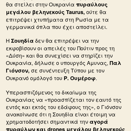
θα στείλει στην Ουκρανία
πυραύλους
ούτε θα
μεγάλου βεληνεκούς Taurus,
επιτρέψει χτυπήματα στη Ρωσία με τα
γερμανικά όπλα που έχει αποστείλει.
Η
δεν θα επιτρέψει να την
Σουηδία
εκφοβίσουν οι απειλές του Πούτιν προς τη
«Δύση» και θα συνεχίσει να στηρίζει την
Ουκρανία, δήλωσε ο υπουργός Αμυνας,
Παλ
σε συνέντευξη Τύπου με τον
Γιόνσον,
Ουκρανό ομόλογό του
.
Ρ. Ουμέροφ
Υπερασπιζόμενος το δικαίωμα της
Ουκρανίας να «προασπίζεται τον εαυτό της
εντός και εκτός του εδάφους της», ο Γιόνσον
ανακοίνωσε ότι η Σουηδία είναι έτοιμη να
χρηματοδοτήσει σημαντικά την
αγορά
πυραύλων και drones μεγάλου βεληνεκούς