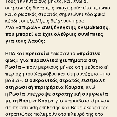
Τους τελευταίους μήνες, και ενώ οι
ουκρανικές δυνάμεις υποχωρούν στο μέτωπο
και ο ρωσικός στρατός σημειώνει εδαφικά
κέρδη, οι εξελίξεις δείχνουν προς
ένα
«σπιράλ» ανεξέλεγκτης κλιμάκωσης,
που μπορεί να έχει ολέθριες συνέπειες
για τους λαούς:
και
έδωσαν το
ΗΠΑ
Βρετανία
«πράσινο
φως» για πυραυλικά χτυπήματα στη
– πριν μερικούς μήνες στη μεθοριακή
Ρωσία
περιοχή του Χαρκόβου και στη συνέχεια «πιο
βαθιά».
Ο ουκρανικός στρατός εισέβαλε
ενώ
στη ρωσική περιφέρεια Κουρσκ,
η
υπέγραψε
Ρωσία
στρατηγική συμφωνία
για «αμοιβαία άμυνα»
με τη Βόρεια Κορέα
σε περίπτωση επίθεσης και Βορειοκορεάτες
στρατιώτες πολεμούν στο πλευρό της στο