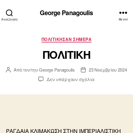
George Panagoulis
Αναζήτηση
Μενού
Κατηγορίες
ΠΟΛΙΤΙΚΗΣΑΝ ΣΗΜΕΡΑ
ΠΟΛΙΤΙΚΗ
Από τον/την
George Panagoulis
23 Νοεμβρίου 2024
Συντάκτης
Ημ.
άρθρου
δημοσίευσης
στο
Δεν υπάρχουν σχόλια
ΠΟΛΙΤΙΚΗ
ΡΑΓΔΑΙΑ ΚΛΙΜΑΚΩΣΗ ΣΤΗΝ ΙΜΠΕΡΙΑΛΙΣΤΙΚΗ