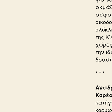
ακμάζ
ασφαλ
οικοδ
ολόκλ
της Κί
χώρες
την ί
δραστ
* * *
Αντιδ
Κορέα
κατήγ
κορυφ