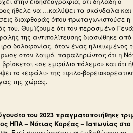
ρχεί στην ειδησεογραφία, ότι δηλαδή ο
ρος ήθελε να …καλύψει τα σκάνδαλα και 
σεις διαφθοράς όπου πρωταγωνιστούσε η
ός του. Θυμίζουμε ότι τον περασμένο Γενά
φαλής της αντιπολίτευσης διασώθηκε από
ιρα δολοφονίας, όταν ένας ηλικιωμένος τ
ρωσε στον λαιμό, παραληρώντας ότι η Νό
 βρίσκεται «σε εμφύλιο πόλεμο» και ότι 
όψει το κεφάλι» της «φιλο-βορειοκορεατικ
γας της χώρας.
ύγουστο του 2023 πραγματοποιήθηκε τρι
ος ΗΠΑ – Νότιας Κορέας – Ιαπωνίας στο
ντ.
Εκεί συμφώνησαν να εμβαθύνουν τη