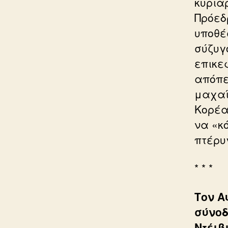
κυρια
Πρόεδ
υποθέ
σύζυγ
επικε
απόπε
μαχαί
Κορέα
να «κ
πτέρυ
* * *
Τον Α
σύνοδ
Ντέιβι