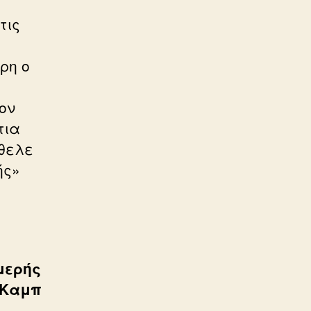
τις
ρη ο
ον
τια
ήθελε
ής»
μερής
 Καμπ