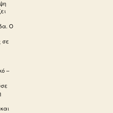
ιψη
ζει
δα. Ο
ς σε
κό –
ύσε
η
 και