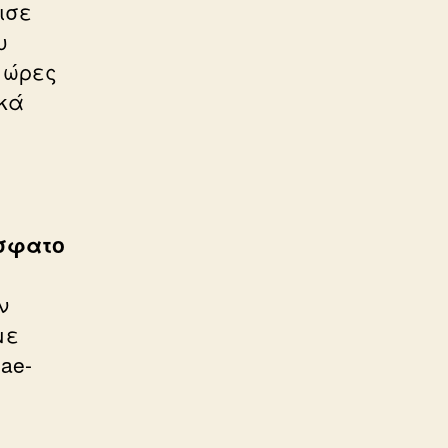
ισε
υ
 ώρες
ικά
όσφατο
ν
με
ae-