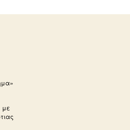
ημα»
,
με
τιας