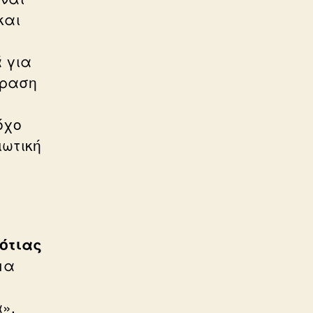
και
ά για
δραση
όχο
ιωτική
Νότιας
μα
».