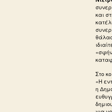
συνεργ
και σ
κατέλ
συνερ
θάλασ
ιδιαί
«σφήν
καταφ
Στο κ
«Η εν
η Δημ
ευθυγ
δημιο
για να