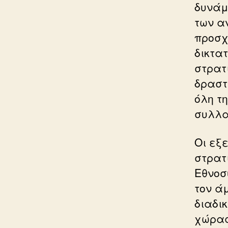
δυνάμ
των αν
προσχ
δικτα
στρατ
δραστ
όλη τ
συλλα
Οι εξ
στρατ
Εθνοσ
τον ά
διαδι
χώρας