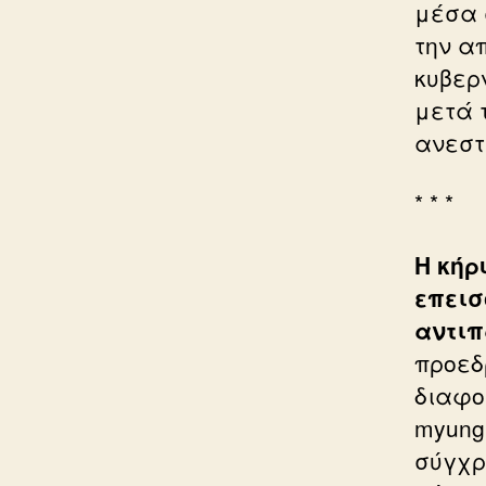
μέσα 
την α
κυβερ
μετά τ
ανεσ
* * *
Η κήρ
επεισ
αντιπ
προεδρ
διαφο
myung
σύγχρ