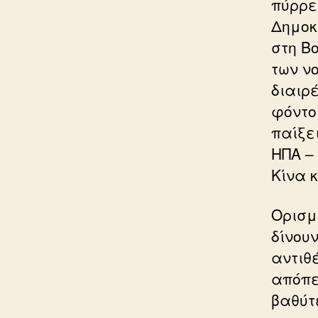
πύρρει
Δημοκ
στη Β
των ν
διαιρέ
φόντο
παίξε
ΗΠΑ –
Κίνα κ
Ορισμ
δίνου
αντιθ
απόπε
βαθύτ