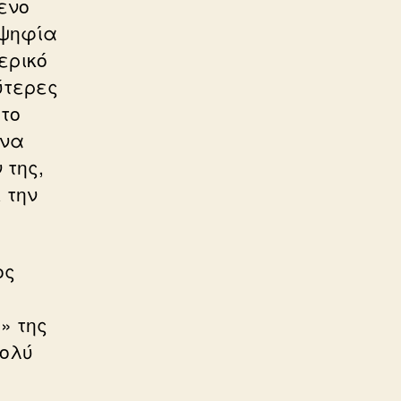
μενο
οψηφία
ερικό
ύτερες
στο
 να
 της,
 την
ος
» της
πολύ