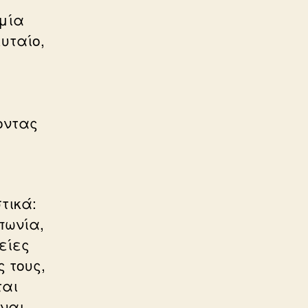
ομία
υταίο,
οντας
τικά:
πωνία,
είες
 τους,
ται
ίναι