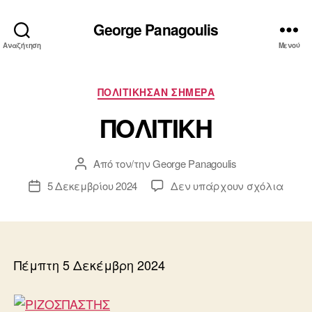
George Panagoulis
Αναζήτηση
Μενού
Κατηγορίες
ΠΟΛΙΤΙΚΗΣΑΝ ΣΗΜΕΡΑ
ΠΟΛΙΤΙΚΗ
Από τον/την
George Panagoulis
Συντάκτης
άρθρου
στο
5 Δεκεμβρίου 2024
Δεν υπάρχουν σχόλια
Ημ.
ΠΟΛΙ
δημοσίευσης
Πέμπτη 5 Δεκέμβρη 2024