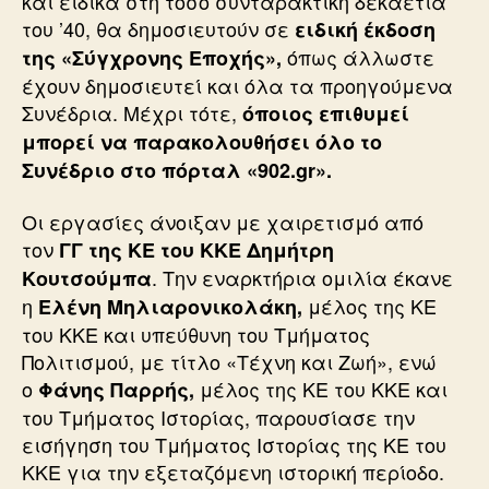
και ειδικά στη τόσο συνταρακτική δεκαετία
του ’40, θα δημοσιευτούν σε
ειδική έκδοση
όπως άλλωστε
της «Σύγχρονης Εποχής»,
έχουν δημοσιευτεί και όλα τα προηγούμενα
Συνέδρια. Μέχρι τότε,
όποιος επιθυμεί
μπορεί να παρακολουθήσει όλο το
Συνέδριο στο πόρταλ «902.gr».
Οι εργασίες άνοιξαν με χαιρετισμό από
τον
ΓΓ της ΚΕ του ΚΚΕ Δημήτρη
. Την εναρκτήρια ομιλία έκανε
Κουτσούμπα
η
μέλος της ΚΕ
Ελένη Μηλιαρονικολάκη,
του ΚΚΕ και υπεύθυνη του Τμήματος
Πολιτισμού, με τίτλο «Τέχνη και Ζωή», ενώ
ο
μέλος της ΚΕ του ΚΚΕ και
Φάνης Παρρής,
του Τμήματος Ιστορίας, παρουσίασε την
εισήγηση του Τμήματος Ιστορίας της ΚΕ του
ΚΚΕ για την εξεταζόμενη ιστορική περίοδο.