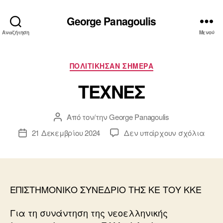
George Panagoulis
Αναζήτηση
Μενού
Κατηγορίες
ΠΟΛΙΤΙΚΗΣΑΝ ΣΗΜΕΡΑ
ΤΕΧΝΕΣ
Από τον/την
George Panagoulis
Συντάκτης
άρθρου
στο
21 Δεκεμβρίου 2024
Δεν υπάρχουν σχόλια
Ημ.
ΤΕΧ
δημοσίευσης
ΕΠΙΣΤΗΜΟΝΙΚΟ ΣΥΝΕΔΡΙΟ ΤΗΣ ΚΕ ΤΟΥ ΚΚΕ
Για τη συνάντηση της νεοελληνικής