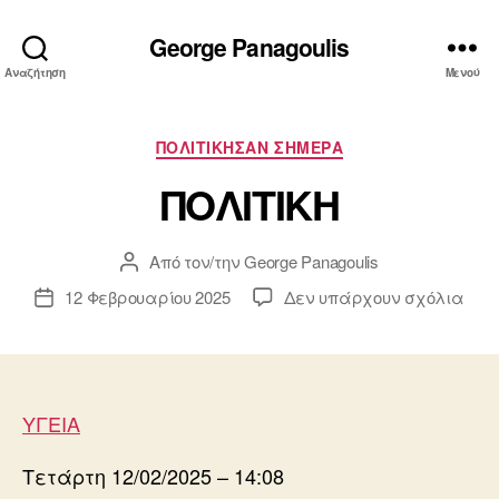
George Panagoulis
Αναζήτηση
Μενού
Κατηγορίες
ΠΟΛΙΤΙΚΗΣΑΝ ΣΗΜΕΡΑ
ΠΟΛΙΤΙΚΗ
Από τον/την
George Panagoulis
Συντάκτης
άρθρου
στο
12 Φεβρουαρίου 2025
Δεν υπάρχουν σχόλια
Ημ.
ΠΟΛ
δημοσίευσης
ΥΓΕΙΑ
Τετάρτη 12/02/2025 – 14:08