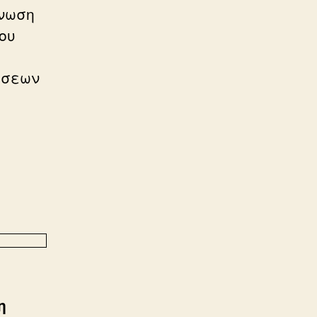
άνωση
ου
ώσεων
η