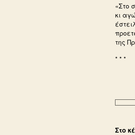
«Στο 
κι αγ
έστει
προετ
της Π
* * *
Στο κ