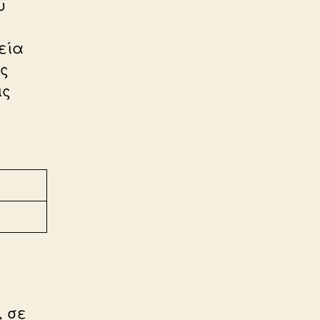
υ
εία
ις
ις
, σε