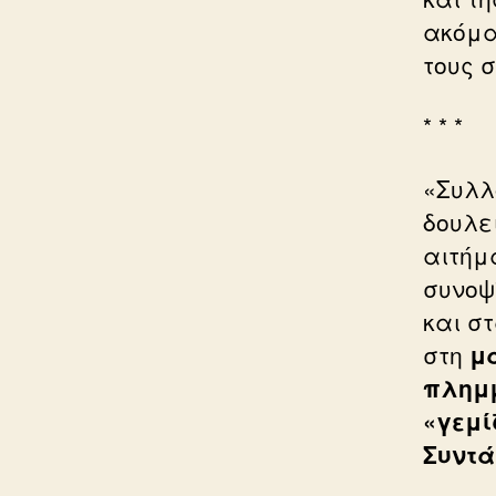
ακόμα
τους σ
* * *
«Συλλ
δουλε
αιτήμ
συνοψ
και σ
στη
μ
πλημμ
«γεμί
Συντά