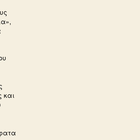
ους
ια»,
α
ου
ς
 και
υ
σφατα