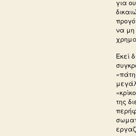
για ο
δικαι
προγό
να μη
χρημα
Εκεί 
συγκρ
«πάτη
μεγάλ
«κρίκ
της δι
περήφ
σωματ
εργαζ