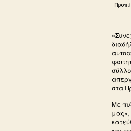
Προπύ
«Σ
υνε
διαδή
αυτοα
φοιτη
σύλλο
απεργ
στα Π
Με πυξ
μας»,
κατεύ
και τ