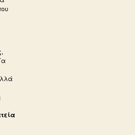
που
,
Τα
αλλά
ή
ατεία