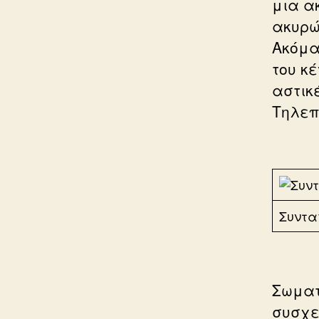
μια α
ακυρώ
Ακόμα
του κ
αστικ
Τηλεπι
Συντ
Σωματ
συσχε