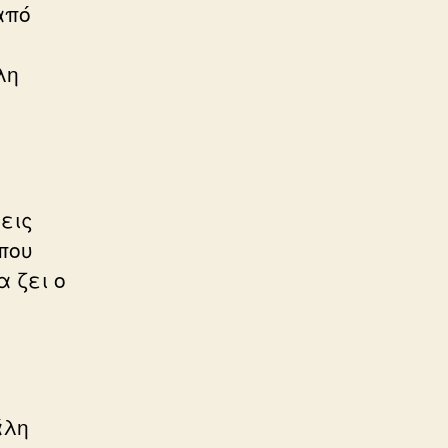
από
λη
εις
που
α ζει ο
.
άλη