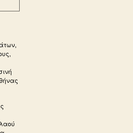
άτων,
ους,
σινή
Αθήνας
ές
 λαού
ια