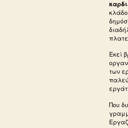
καρδι
κλάδο
δημόσ
διαδή
πλατε
Εκεί 
οργαν
των ε
παλεύο
εργάτ
Που δ
γραμμ
Εργαζ