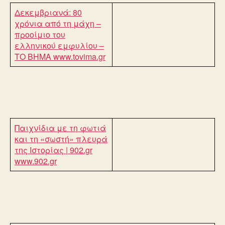
Δεκεμβριανά: 80
χρόνια από τη μάχη –
προοίμιο του
ελληνικού εμφυλίου –
ΤΟ ΒΗΜΑ
www.tovima.gr
Παιχνίδια με τη φωτιά
και τη «σωστή» πλευρά
της Ιστορίας | 902.gr
www.902.gr