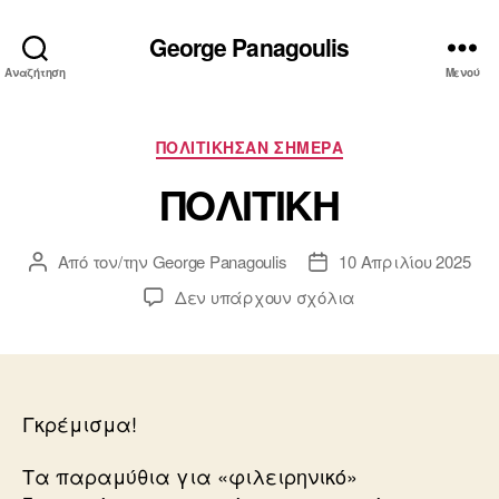
George Panagoulis
Αναζήτηση
Μενού
Κατηγορίες
ΠΟΛΙΤΙΚΗΣΑΝ ΣΗΜΕΡΑ
ΠΟΛΙΤΙΚΗ
Από τον/την
George Panagoulis
10 Απριλίου 2025
Συντάκτης
Ημ.
άρθρου
δημοσίευσης
στο
Δεν υπάρχουν σχόλια
ΠΟΛΙΤΙΚΗ
Γκρέμισμα!
Τα παραμύθια για «φιλειρηνικό»