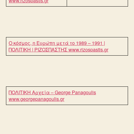
www.rizospastis.gr
Ο κόσμος, η Ευρώπη μετά το 1989 – 1991 |
ΠΟΛΙΤΙΚΗ | ΡΙΖΟΣΠΑΣΤΗΣ
www.rizospastis.gr
ΠΟΛΙΤΙΚΗ Αρχεία – George Panagoulis
www.georgepanagoulis.gr