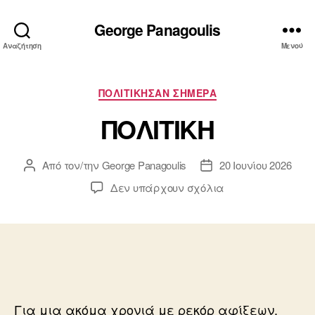
George Panagoulis
Αναζήτηση
Μενού
Κατηγορίες
ΠΟΛΙΤΙΚΗΣΑΝ ΣΗΜΕΡΑ
ΠΟΛΙΤΙΚΗ
Από τον/την
George Panagoulis
20 Ιουνίου 2026
Συντάκτης
Ημ.
άρθρου
δημοσίευσης
στο
Δεν υπάρχουν σχόλια
ΠΟΛΙΤΙΚΗ
Για μια ακόμα χρονιά με ρεκόρ αφίξεων,