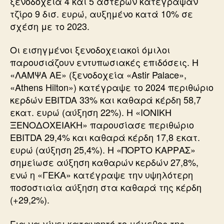
ξενοδοχεία 4 και 5 αστέρων κατέγραψαν
τζίρο 9 δισ. ευρώ, αυξημένο κατά 10% σε
σχέση με το 2023.
Οι εισηγμένοι ξενοδοχειακοί όμιλοι
παρουσιάζουν εντυπωσιακές επιδόσεις. Η
«ΛΑΜΨΑ ΑΕ» (ξενοδοχεία «Astir Palace»,
«Athens Hilton») κατέγραψε το 2024 περιθώριο
κερδών EBITDA 33% και καθαρά κέρδη 58,7
εκατ. ευρώ (αύξηση 22%). Η «ΙΟΝΙΚΗ
ΞΕΝΟΔΟΧΕΙΑΚΗ» παρουσίασε περιθώριο
EBITDA 29,4% και καθαρά κέρδη 17,8 εκατ.
ευρώ (αύξηση 25,4%). Η «ΠΟΡΤΟ ΚΑΡΡΑΣ»
σημείωσε αύξηση καθαρών κερδών 27,8%,
ενώ η «ΓΕΚΑ» κατέγραψε την υψηλότερη
ποσοστιαία αύξηση στα καθαρά της κέρδη
(+29,2%).
Για να γίνει κατανοητό το μέγεθος της