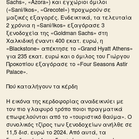
Sachs», «Azora») και εγχώριοι όμιλοι
(«Sani/Ikos», «Grecotel») προχωρούν σε
μαζικές εξαγορές. Ενδεικτικά, τα τελευταία
2 χρόνια η «Sani/Ikos» εξαγόρασε 3
ξενοδοχεία της «Goldman Sachs» στη
Χαλκιδική έναντι 400 εκατ. ευρώ, η
«Blackstone» απέκτησε το «Grand Hyatt Athens»
για 235 εκατ. ευρώ και ο όμιλος του Γιώργου
Προκοπίου εξαγόρασε το «Four Seasons Astir
Palace».
Πού καταλήγουν τα κέρδη
Η εικόνα της κερδοφορίας αναδεικνύει με
τον πιο γλαφυρό τρόπο ποιοι πραγματικά
επωφελούνται από το «τουριστικό θαύμα». Ο
συνολικός τζίρος των ξενοδοχείων ανήλθε σε
11,5 δισ. ευρώ το 2024. Από αυτά, τα