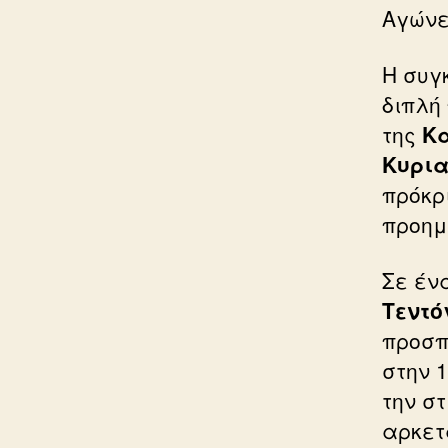
Αγώνε
Η συγ
διπλή 
της
Κα
Κυρια
πρόκρ
προημ
Σε έν
Τεντό
προσπ
στην 1
την σ
αρκετ