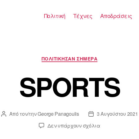
Πολιτική
Τέχνες
Αποδράσεις
Κατηγορίες
ΠΟΛΙΤΙΚΗΣΑΝ ΣΗΜΕΡΑ
SPORTS
Από τον/την
George Panagoulis
3 Αυγούστου 2021
Συντάκτης
Ημ.
άρθρου
δημοσίευσης
στο
Δεν υπάρχουν σχόλια
SPORTS