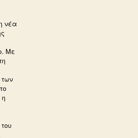
η νέα
ης
η
ο. Με
τη
 των
το
 η
 του
ς