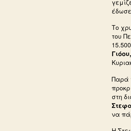
γεμίζε
έδωσε 
Το χρ
του Π
15.500
Γιόου
Κυρια
Παρά 
προκρ
στη δ
Στεφα
να πά
Η Στε