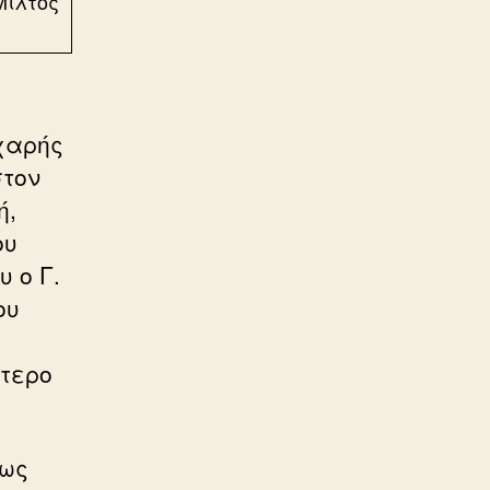
Μίλτος
ιχαρής
στον
ή,
ου
υ ο Γ.
ου
ύτερο
πως