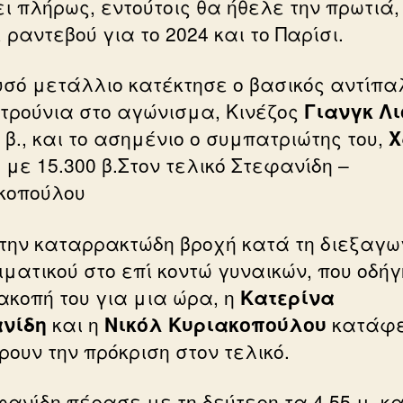
ι πλήρως, εντούτοις θα ήθελε την πρωτιά,
ραντεβού για το 2024 και το Παρίσι.
υσό μετάλλιο κατέκτησε ο βασικός αντίπα
ετρούνια στο αγώνισμα, Κινέζος
Γιανγκ Λι
 β., και το ασημένιο ο συμπατριώτης του,
Χ
,
με 15.300 β.Στον τελικό Στεφανίδη –
κοπούλου
την καταρρακτώδη βροχή κατά τη διεξαγω
ιματικού στο επί κοντώ γυναικών, που οδή
ιακοπή του για μια ώρα, η
Κατερίνα
νίδη
και η
Νικόλ Κυριακοπούλου
κατάφ
ρουν την πρόκριση στον τελικό.
φανίδη πέρασε με τη δεύτερη τα 4,55 μ. κα