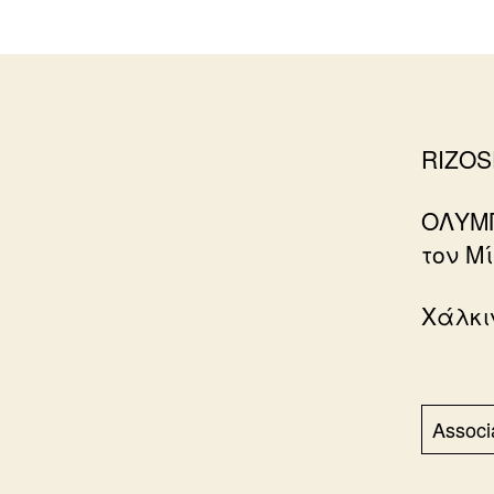
RIZOS
ΟΛΥΜΠ
τον Μ
Χάλκι
Associ