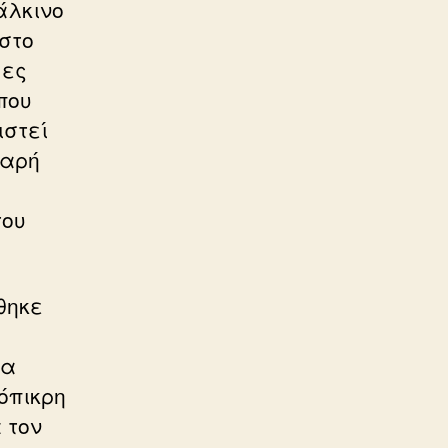
άλκινο
στο
μες
που
ιστεί
βαρή
του
θηκε
ια
όπικρη
 τον