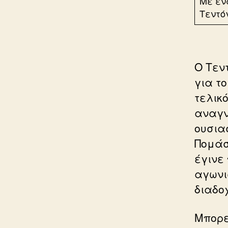
Με έν
Τεντό
Ο Τεν
για τ
τελικ
αναγν
ουσιασ
Πομάσ
έγινε
αγωνι
διαδο
Μπορε