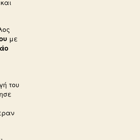
 και
λος
ου
με
άο
γή του
γησε
εραν
ι