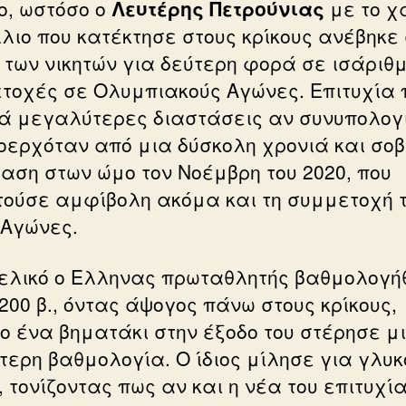
ίο, ωστόσο ο
Λευτέρης Πετρούνιας
με το χ
λιο που κατέκτησε στους κρίκους ανέβηκε 
 των νικητών για δεύτερη φορά σε ισάριθ
τοχές σε Ολυμπιακούς Αγώνες. Επιτυχία 
ά μεγαλύτερες διαστάσεις αν συνυπολογ
ροερχόταν από μια δύσκολη χρονιά και σο
αση στων ώμο τον Νοέμβρη του 2020, που
τούσε αμφίβολη ακόμα και τη συμμετοχή 
 Αγώνες.
τελικό ο Ελληνας πρωταθλητής βαθμολογή
200 β., όντας άψογος πάνω στους κρίκους,
ο ένα βηματάκι στην έξοδο του στέρησε μ
τερη βαθμολογία. Ο ίδιος μίλησε για γλυκ
 τονίζοντας πως αν και η νέα του επιτυχία