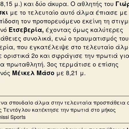
 8,15 μ.) και δύο άκυρα. Ο αθλητής του
Γιώ
σκι
με το τελευταίο αυτό άλμα έπιασε με 
επίδοση τον προπορευόμενο εκείνη τη στιγμ
ανό
Ετσεβερία,
έχοντας όμως καλύτερες
άθειες συνολικά, ενώ ο τραυματισμός του
ερία, που εγκατέλειψε στο τελευταίο άλμ
 οριστικά 2ο και σφράγισε την πρωτιά για
α πρωταθλητή. 3ος τερμάτισε ο επίσης
ανός
Μέικελ Μάσο
με 8,21 μ.
nissi Sports