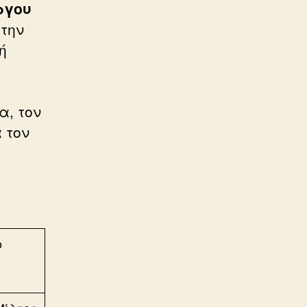
ργου
την
ή
α, τον
 τον