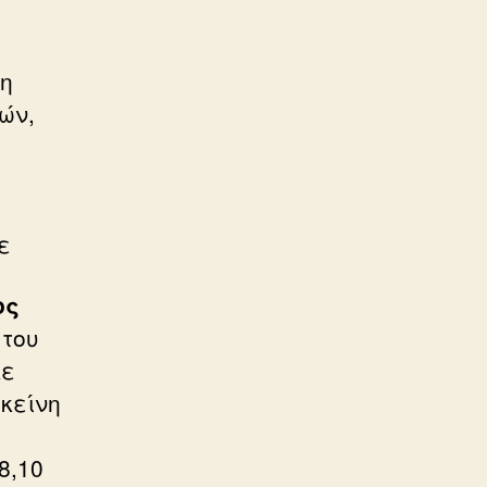
τη
ών,
ε
ος
 του
κε
εκείνη
8,10