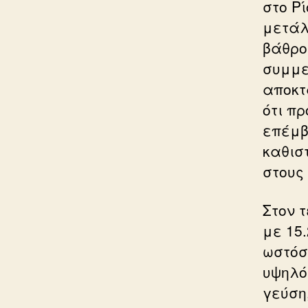
στο Ρ
μετάλ
βάθρο
συμμε
αποκτ
ότι π
επέμβ
καθισ
στους
Στον 
με 15.
ωστόσ
υψηλό
γεύση,