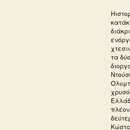
Ηιστο
κατάκ
διάκρ
ενόργ
χτεσι
τα δύ
διοργ
Ντούσ
Ολυμπ
χρυσό
Ελλάδ
πλέον
δεύτε
Κώστα