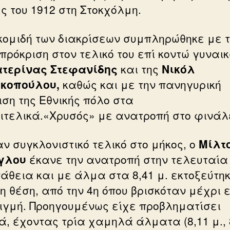
ς του 1912 στη Στοκχόλμη.
κομιδή των διακρίσεων συμπληρώθηκε με 
πρόκριση στον τελικό του επί κοντώ γυναικ
τερίνας Στεφανίδης
και της
Νικόλ
κοπούλου,
καθώς και με την πανηγυρική
ιση της Εθνικής πόλο στα
ιτελικά.«Χρυσός» με ανατροπή στο φινάλ
αν συγκλονιστικό τελικό στο μήκος, ο
Μίλτ
γλου
έκανε την ανατροπή στην τελευταία
άθεια και με άλμα στα 8,41 μ. εκτοξεύτη
η θέση, από την 4η όπου βρισκόταν μέχρι 
τιγμή. Προηγουμένως είχε προβληματίσει
ά, έχοντας τρία χαμηλά άλματα (8,11 μ., 