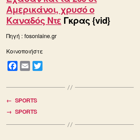
Αμερικάνοι, χρυσό ο
Καναδός Ντε
Γκρας {vid}
Πηγή : fosonlaine.gr
Κοινοποιήστε
F
E
T
a
m
wi
c
ail
tt
e
er
←
SPORTS
b
→
SPORTS
o
o
k