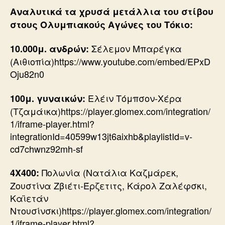
Αναλυτικά τα χρυσά μετάλλια του στίβου
στους Ολυμπιακούς Αγώνες του Τόκιο:
Σέλεμον Μπαρέγκα
10.000μ. ανδρών:
(Αιθιοπία)https://www.youtube.com/embed/EPxD
Oju82n0
Ελέιν Τόμπσον-Χέρα
100μ. γυναικών:
(Τζαμάικα)https://player.glomex.com/integration/
1/iframe-player.html?
integrationId=40599w13jt6aixhb&playlistId=v-
cd7chwnz92mh-sf
Πολωνία (Νατάλια Καζμάρεκ,
4Χ400:
Ζουστίνα Ζβιέτι-Έρζετιτς, Κάρολ Ζαλέφσκι,
Καϊετάν
Ντουσίνσκι)https://player.glomex.com/integration/
1/iframe-player.html?