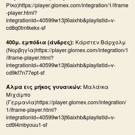
Ρίκο)https://player.glomex.com/integration/1/iframe
-player.html?
integrationId=40599w13jt6aixhb&playlistId=v-
cd8q0tmtkekx-sf
Κάρστεν Βάρχολμ
400μ. εμπόδια (άνδρες):
(Νορβηγία)https://player.glomex.com/integration/1
/iframe-player.html?
integrationId=40599w13jt6aixhb&playlistId=v-
cd9kf7n77ept-sf
Μαλάικα
Άλμα εις μήκος γυναικών:
Μιχάμπο
(Γερμανία)https://player.glomex.com/integration/
1/iframe-player.html?
integrationId=40599w13jt6aixhb&playlistId=v-
cd9l4mbyouu1-sf