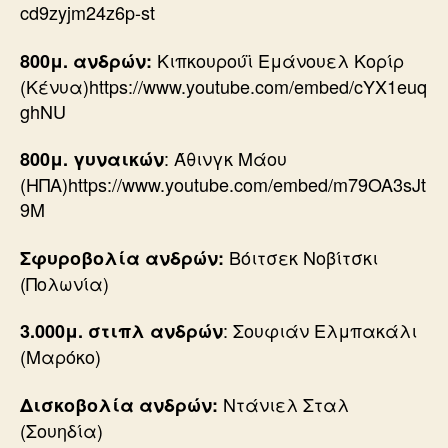
cd9zyjm24z6p-st
Κιπκουρούϊ Εμάνουελ Κορίρ
800μ. ανδρών:
(Κένυα)https://www.youtube.com/embed/cYX1euq
ghNU
: Άθινγκ Μάου
800μ.
γυναικών
(ΗΠΑ)https://www.youtube.com/embed/m79OA3sJt
9M
Βόιτσεκ Νοβίτσκι
Σφυροβολία ανδρών:
(Πολωνία)
: Σουφιάν Ελμπακάλι
3.000μ. στιπλ ανδρών
(Μαρόκο)
Ντάνιελ Σταλ
Δισκοβολία ανδρών:
(Σουηδία)