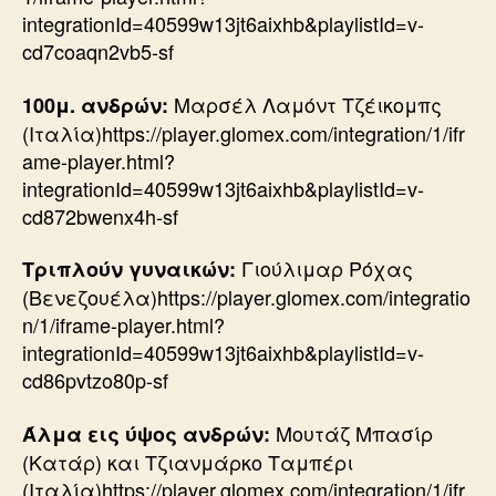
integrationId=40599w13jt6aixhb&playlistId=v-
cd7coaqn2vb5-sf
Μαρσέλ Λαμόντ Τζέικομπς
100μ. ανδρών:
(Ιταλία)https://player.glomex.com/integration/1/ifr
ame-player.html?
integrationId=40599w13jt6aixhb&playlistId=v-
cd872bwenx4h-sf
Γιούλιμαρ Ρόχας
Τριπλούν γυναικών:
(Βενεζουέλα)https://player.glomex.com/integratio
n/1/iframe-player.html?
integrationId=40599w13jt6aixhb&playlistId=v-
cd86pvtzo80p-sf
Μουτάζ Μπασίρ
Άλμα εις ύψος ανδρών:
(Κατάρ) και Τζιανμάρκο Ταμπέρι
(Ιταλία)https://player.glomex.com/integration/1/ifr