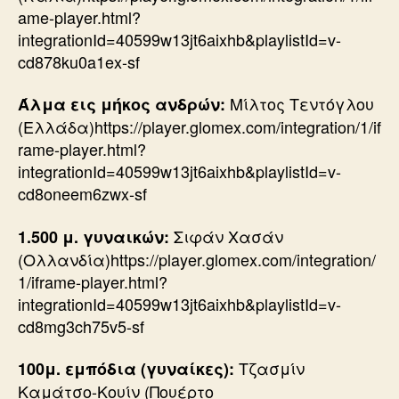
ame-player.html?
integrationId=40599w13jt6aixhb&playlistId=v-
cd878ku0a1ex-sf
Μίλτος Τεντόγλου
Άλμα εις μήκος ανδρών:
(Ελλάδα)https://player.glomex.com/integration/1/if
rame-player.html?
integrationId=40599w13jt6aixhb&playlistId=v-
cd8oneem6zwx-sf
Σιφάν Χασάν
1.500 μ. γυναικών:
(Ολλανδία)https://player.glomex.com/integration/
1/iframe-player.html?
integrationId=40599w13jt6aixhb&playlistId=v-
cd8mg3ch75v5-sf
Τζασμίν
100μ. εμπόδια (γυναίκες):
Καμάτσο-Κουίν (Πουέρτο