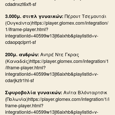
cdadnxzt6xft-sf
Πέρουτ Τσεμουτάι
3.000μ. στιπλ γυναικών:
(Ουγκάντα)https://player.glomex.com/integration/
1/iframe-player.html?
integrationId=40599w13jt6aixhb&playlistId=v-
cdaopqclprrt-sf
Αντρέ Ντε Γκρας
200μ. ανδρών:
(Καναδάς)https://player.glomex.com/integration/1
/iframe-player.html?
integrationId=40599w13jt6aixhb&playlistId=v-
cdarjkztr1hl-sf
Ανίτα Βλόνταρτσικ
Σφυροβολία γυναικών:
(Πολωνία)https://player.glomex.com/integration/1/i
frame-player.html?
integrationId=40599w13jt6aixhb&playlistId=v-