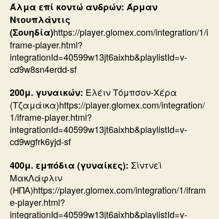
Άλμα επί κοντώ ανδρών: Άρμαν
Ντουπλάντις
https://player.glomex.com/integration/1/i
(Σουηδία)
frame-player.html?
integrationId=40599w13jt6aixhb&playlistId=v-
cd9w8sn4erdd-sf
Ελέιν Τόμπσον-Χέρα
200μ. γυναικών:
(Τζαμάικα)https://player.glomex.com/integration/
1/iframe-player.html?
integrationId=40599w13jt6aixhb&playlistId=v-
cd9wgfrk6yjd-sf
Σίντνεϊ
400μ. εμπόδια (γυναίκες):
ΜακΛάφλιν
(ΗΠΑ)https://player.glomex.com/integration/1/ifram
e-player.html?
integrationId=40599w13jt6aixhb&playlistId=v-