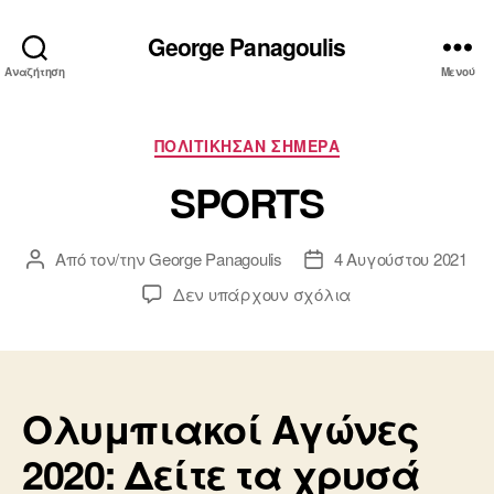
George Panagoulis
Αναζήτηση
Μενού
Κατηγορίες
ΠΟΛΙΤΙΚΗΣΑΝ ΣΗΜΕΡΑ
SPORTS
Από τον/την
George Panagoulis
4 Αυγούστου 2021
Συντάκτης
Ημ.
άρθρου
δημοσίευσης
στο
Δεν υπάρχουν σχόλια
SPORTS
Ολυμπιακοί Αγώνες
2020: Δείτε τα χρυσά