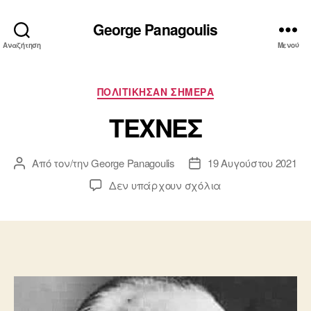
George Panagoulis
Αναζήτηση
Μενού
Κατηγορίες
ΠΟΛΙΤΙΚΗΣΑΝ ΣΗΜΕΡΑ
ΤΕΧΝΕΣ
Από τον/την
George Panagoulis
19 Αυγούστου 2021
Συντάκτης
Ημ.
άρθρου
δημοσίευσης
στο
Δεν υπάρχουν σχόλια
ΤΕΧΝΕΣ