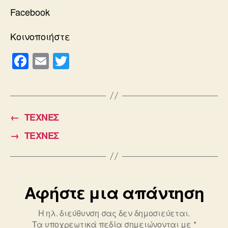
Facebook
Κοινοποιήστε
F
E
T
a
m
wi
c
ail
tt
e
er
←
TΕΧΝΕΣ
b
→
ΤΕΧΝΕΣ
o
o
k
Αφήστε μια απάντηση
Η ηλ. διεύθυνση σας δεν δημοσιεύεται.
Τα υποχρεωτικά πεδία σημειώνονται με
*