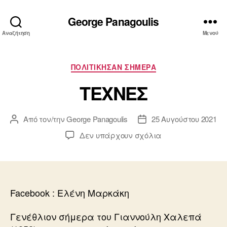
George Panagoulis
Αναζήτηση
Μενού
Κατηγορίες
ΠΟΛΙΤΙΚΗΣΑΝ ΣΗΜΕΡΑ
ΤΕΧΝΕΣ
Από τον/την
George Panagoulis
25 Αυγούστου 2021
Συντάκτης
Ημ.
άρθρου
δημοσίευσης
στο
Δεν υπάρχουν σχόλια
ΤΕΧΝΕΣ
Facebook : Eλένη Μαρκάκη
Γενέθλιον σήμερα του Γιαννούλη Χαλεπά