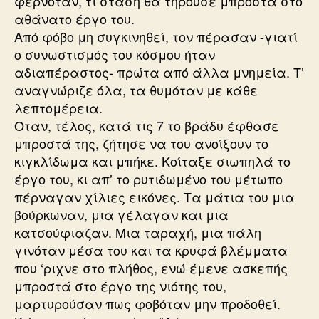
φερνόταν, τι στάση θα τηρούσε μπροστά στο
αθάνατο έργο του.
Από φόβο μη συγκινηθεί, τον πέρασαν -γιατί
ο συνωστισμός του κόσμου ήταν
αδιαπέραστος- πρώτα από άλλα μνημεία. Τ’
αναγνώριζε όλα, τα θυμόταν με κάθε
λεπτομέρεια.
Όταν, τέλος, κατά τις 7 το βράδυ έφθασε
μπροστά της, ζήτησε να του ανοίξουν το
κιγκλίδωμα και μπήκε. Κοίταξε σιωπηλά το
έργο του, κι απ’ το ρυτιδωμένο του μέτωπο
πέρναγαν χίλιες εικόνες. Τα μάτια του μια
βούρκωναν, μια γέλαγαν και μια
κατσούφιαζαν. Μια ταραχή, μια πάλη
γινόταν μέσα του και τα κρυφά βλέμματα
που ‘ριχνε στο πλήθος, ενώ έμενε ασκεπής
μπροστά στο έργο της νιότης του,
μαρτυρούσαν πως φοβόταν μην προδοθεί.