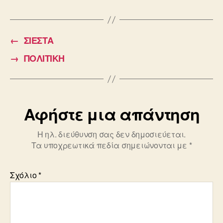
a
m
wi
c
ail
tt
e
er
←
ΣΙΕΣΤΑ
b
→
ΠΟΛΙΤΙΚΗ
o
o
k
Αφήστε μια απάντηση
Η ηλ. διεύθυνση σας δεν δημοσιεύεται.
Τα υποχρεωτικά πεδία σημειώνονται με
*
Σχόλιο
*