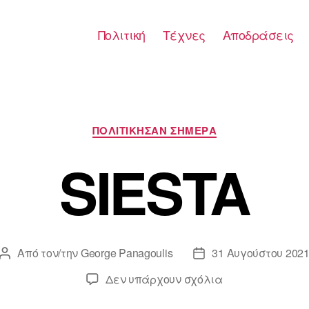
Πολιτική
Τέχνες
Αποδράσεις
Κατηγορίες
ΠΟΛΙΤΙΚΗΣΑΝ ΣΗΜΕΡΑ
SIESTA
Από τον/την
George Panagoulis
31 Αυγούστου 202
Συντάκτης
Ημ.
άρθρου
δημοσίευσης
στο
Δεν υπάρχουν σχόλια
SIESTA