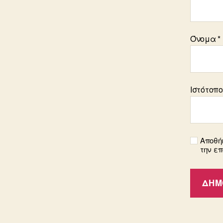
Όνομα
*
Ιστότοπ
Αποθήκ
την ε