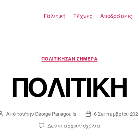
Πολιτική
Τέχνες
Αποδράσεις
Κατηγορίες
ΠΟΛΙΤΙΚΗΣΑΝ ΣΗΜΕΡΑ
ΠΟΛΙΤΙΚΗ
Από τον/την
George Panagoulis
6 Σεπτεμβρίου 202
Συντάκτης
Ημ.
άρθρου
δημοσίευσης
στο
Δεν υπάρχουν σχόλια
ΠΟΛΙΤΙΚΗ