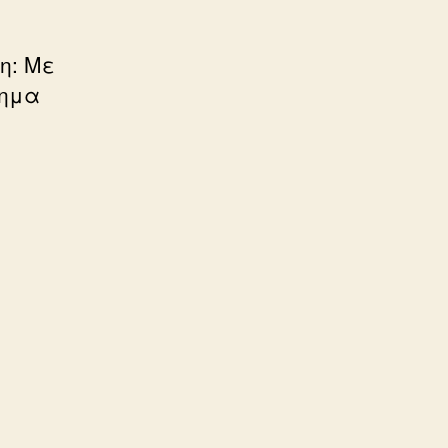
η: Με
τημα