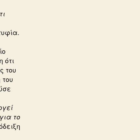
τι
τυφία.
ίο
η ότι
ς του
 του
ύσε
ργεί
για το
όδειξη