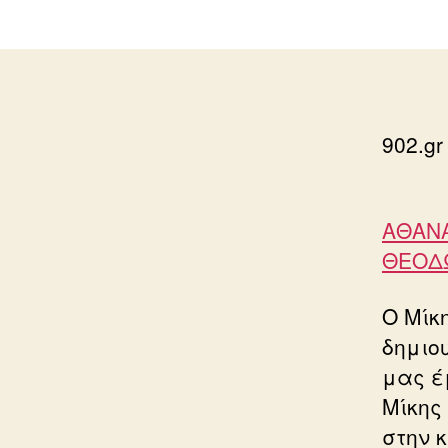
902.gr
ΑΘΑΝΑ
ΘΕΟΔΩ
Ο Μίκ
δημιο
μας έ
Μίκης
στην 