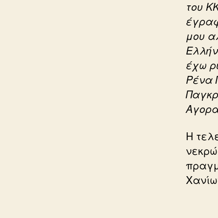
του Κ
έγραφ
μου α
Ελλήν
έχω ρ
Ρένα 
Παγκρ
Αγορα
Η τελ
νεκρώ
πραγμ
Χανίω