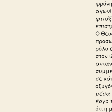
φρόνη
αγωνί
φτιάξ
επιστ
Ο Θεο
προσω
ρόλο 
στον ι
αντανα
συμμε
σε κά
οξυγό
μέσα 
έργο 
ότι η 