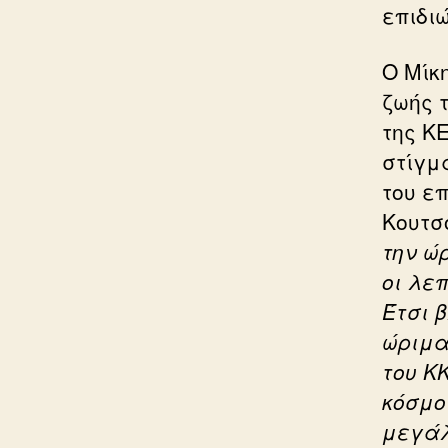
επιδιώ
Ο Μίκ
ζωής 
της Κ
στίγμ
του επ
Κουτσ
την ώ
οι λε
Έτσι 
ώριμα
του Κ
κόσμο
μεγάλ