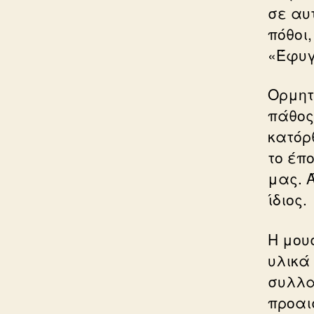
σε αυ
πόθοι,
«Έφυγ
Ορμητ
πάθος
κατόρ
το έπ
μας. 
ίδιος.
Η μου
υλικά
συλλα
προαι