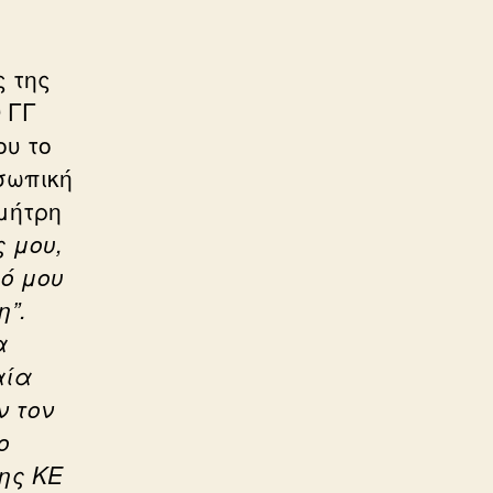
.
 της
 ΓΓ
ου το
σωπική
ημήτρη
ς μου,
ό μου
η”.
α
αία
ν τον
ο
ης ΚΕ