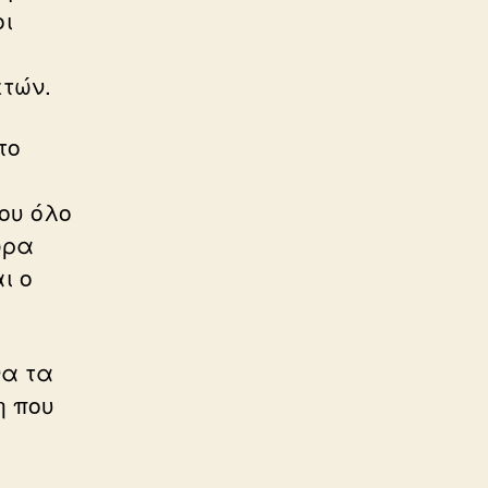
οι
.
ετών.
το
ου όλο
ώρα
ι ο
να τα
η που