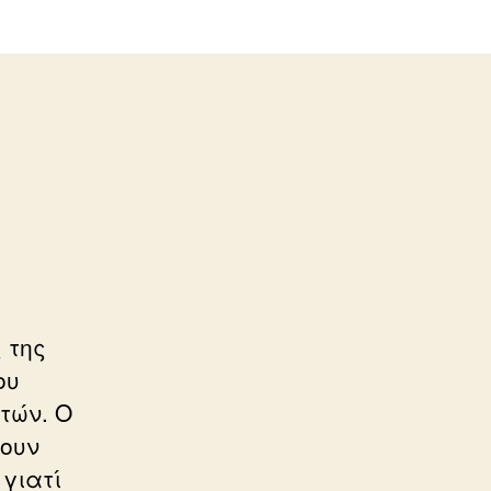
 της
ου
τών. Ο
νουν
 γιατί