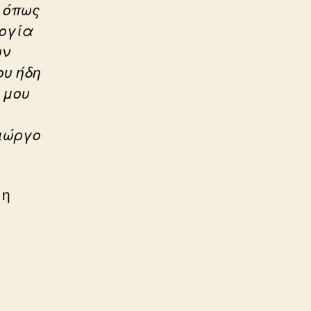
 όπως
λογία
ων
ου ήδη
 μου
ιώργο
 η
ά