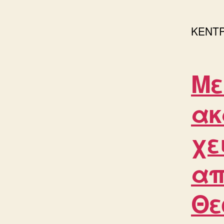
ΚΕΝΤΡ
Με
ακ
χε
απ
Θε