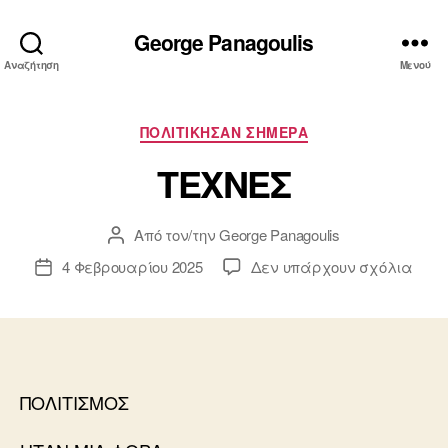
George Panagoulis
Αναζήτηση
Μενού
Κατηγορίες
ΠΟΛΙΤΙΚΗΣΑΝ ΣΗΜΕΡΑ
ΤΕΧΝΕΣ
Από τον/την
George Panagoulis
Συντάκτης
άρθρου
στο
4 Φεβρουαρίου 2025
Δεν υπάρχουν σχόλια
Ημ.
ΤΕΧ
δημοσίευσης
ΠΟΛΙΤΙΣΜΟΣ