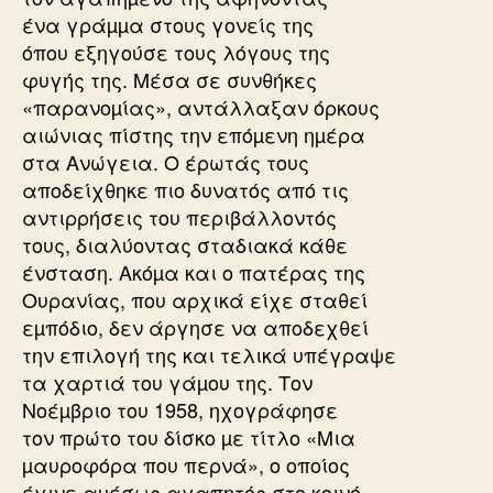
ένα γράµµα στους γονείς της
όπου εξηγούσε τους λόγους της
φυγής της. Μέσα σε συνθήκες
«παρανοµίας», αντάλλαξαν όρκους
αιώνιας πίστης την επόµενη ηµέρα
στα Ανώγεια. Ο έρωτάς τους
αποδείχθηκε πιο δυνατός από τις
αντιρρήσεις του περιβάλλοντός
τους, διαλύοντας σταδιακά κάθε
ένσταση. Ακόµα και ο πατέρας της
Ουρανίας, που αρχικά είχε σταθεί
εµπόδιο, δεν άργησε να αποδεχθεί
την επιλογή της και τελικά υπέγραψε
τα χαρτιά του γάµου της. Τον
Νοέµβριο του 1958, ηχογράφησε
τον πρώτο του δίσκο µε τίτλο «Μια
µαυροφόρα που περνά», ο οποίος
έγινε αµέσως αγαπητός στο κοινό.