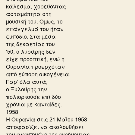
κάλεσµα, χορεύοντας
ασταµάτητα στη
µουσική του. Οµως, το
επάγγελµά του ήταν
εµπόδιο. Στα µέσα
της δεκαετίας του
‘50, ο λυράρης δεν
είχε προοπτική, ενώ η
Ουρανία προερχόταν
από εύπορη οικογένεια.
Παρ’ όλα αυτά,
ο Ξυλούρης την
πολιορκούσε επί δύο
χρόνια µε καντάδες.
1958
Η Ουρανία στις 21 Μαΐου 1958
αποφασίζει να ακολουθήσει
τον αγαπηµένο της αφήνοντας