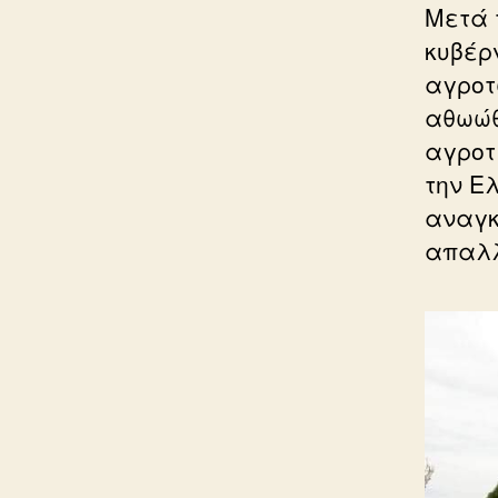
Μετά 
κυβέρ
αγροτ
αθωώθ
αγροτ
την Ε
αναγκ
απαλλ