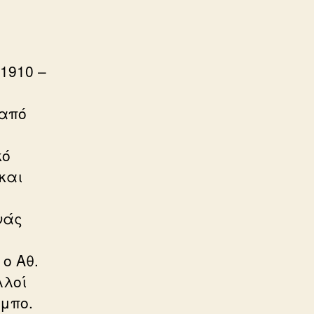
1910 –
 από
κό
και
νάς
ο Αθ.
λλοί
άμπο.