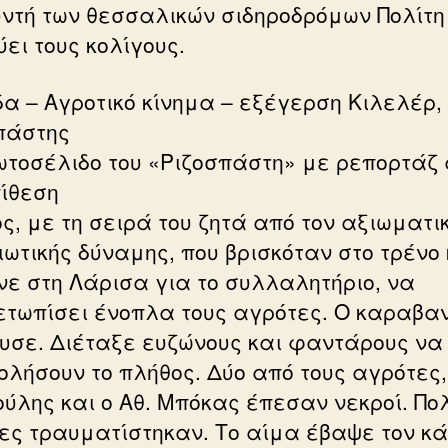
υντή των θεσσαλικών σιδηροδρόμων Πολίτη
ει τους κολίγους.
α – Αγροτικό κίνημα – εξέγερση Κιλελέρ, 
πάστης
ωτοσέλιδο του «Ριζοσπάστη» με ρεπορτάζ
πίθεση
ος, με τη σειρά του ζητά από τον αξιωματι
ιωτικής δύναμης, που βρισκόταν στο τρένο 
νε στη Λάρισα για το συλλαλητήριο, να
ετωπίσει ένοπλα τους αγρότες. Ο καραβα
υσε. Διέταξε ευζώνους και φαντάρους να
ολήσουν το πλήθος. Δύο από τους αγρότες, 
ύλης και ο Αθ. Μπόκας έπεσαν νεκροί. Πο
ες τραυματίστηκαν. Το αίμα έβαψε τον κ