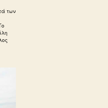
τά των
Το
όλη
λος