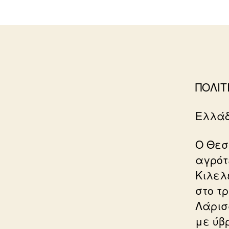
ΠΟΛΙΤ
Ελλάδ
Ο Θεσ
αγρότ
Κιλελ
στο τ
Λάρισ
με ύβρ