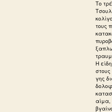
Το τρ
Τσουλ
κολίγ
τους 
κατακ
πυροβ
ξαπλώ
τραυμ
Η είδ
στους
γης δ
δολοφ
κατασ
αίμα,
βγαίνο