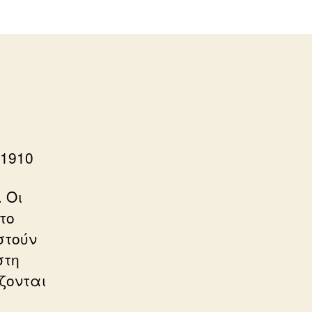
 1910
 Οι
το
στούν
στη
ζονται