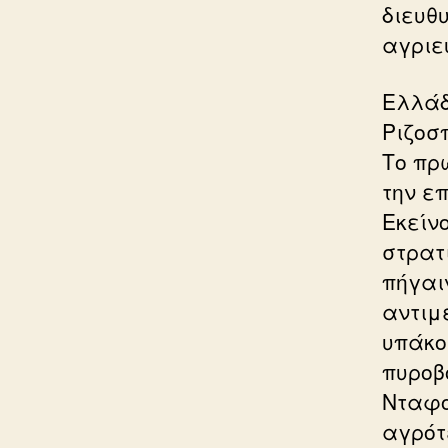
διευθ
αγριεύ
Ελλάδ
Ριζοσ
Το πρ
την ε
Εκείν
στρατ
πήγαι
αντιμ
υπάκο
πυροβ
Νταφο
αγρότ