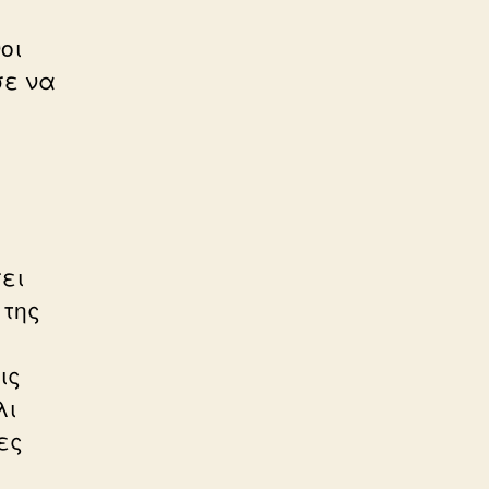
οι
σε να
ει
 της
ις
λι
ες