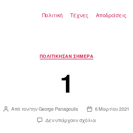
Πολιτική
Τέχνες
Αποδράσεις
Κατηγορίες
ΠΟΛΙΤΙΚΗΣΑΝ ΣΗΜΕΡΑ
1
Από τον/την
George Panagoulis
6 Μαρτίου 2021
Συντάκτης
Ημ.
άρθρου
δημοσίευσης
στο
Δεν υπάρχουν σχόλια
1