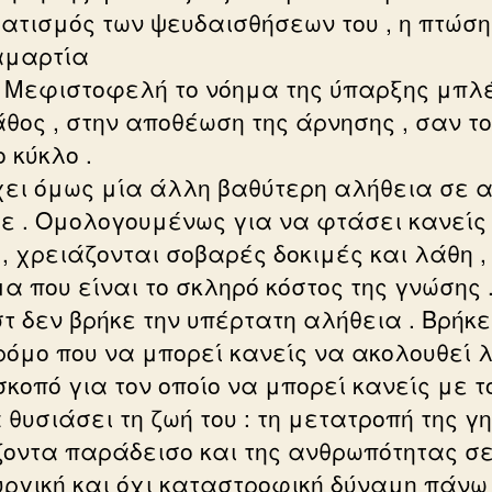
ατισμός των ψευδαισθήσεων του , η πτώση
αμαρτία
ο Μεφιστοφελή το νόημα της ύπαρξης μπλ
άθος , στην αποθέωση της άρνησης , σαν τ
 κύκλο .
ει όμως μία άλλη βαθύτερη αλήθεια σε α
ε . Ομολογουμένως για να φτάσει κανείς
 , χρειάζονται σοβαρές δοκιμές και λάθη ,
α που είναι το σκληρό κόστος της γνώσης 
τ δεν βρήκε την υπέρτατη αλήθεια . Βρήκ
ρόμο που να μπορεί κανείς να ακολουθεί 
σκοπό για τον οποίο να μπορεί κανείς με το
 θυσιάσει τη ζωή του : τη μετατροπή της γ
οντα παράδεισο και της ανθρωπότητας σ
υργική και όχι καταστροφική δύναμη πάνω