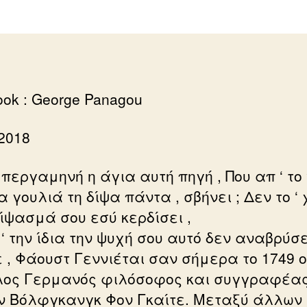
ok : George Panagou
 2018
η περγαμηνή η άγια αυτή πηγή , Που απ ‘ το
α γουλιά τη δίψα πάντα , σβήνει ; Δεν το ‘ 
δίψασμά σου εσύ κερδίσει ,
‘ την ίδια την ψυχή σου αυτό δεν αναβρύσε
ε , Φάουστ Γεννιέται σαν σήμερα το 1749 ο
ος Γερμανός φιλόσοφος και συγγραφέα
ν Βόλφγκανγκ Φον Γκαίτε. Μεταξύ άλλων