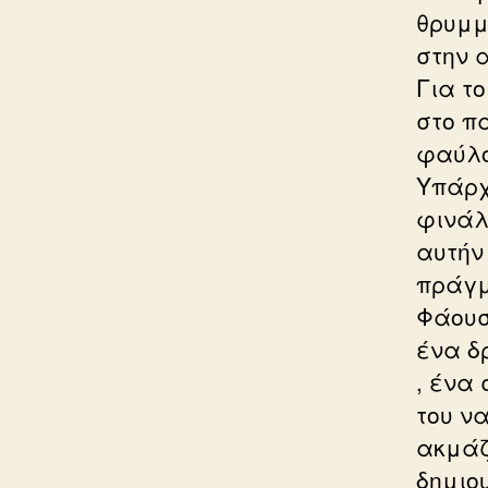
θρυμμ
στην 
Για τ
στο π
φαύλο
Υπάρχ
φινάλ
αυτήν
πράγμ
Φάουσ
ένα δ
, ένα 
του να
ακμάζ
δημιο