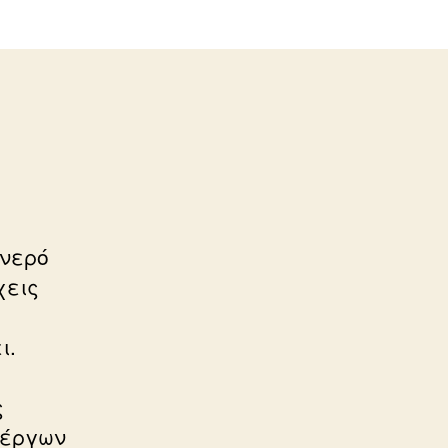
 νερό
χεις
ι.
ς
 έργων