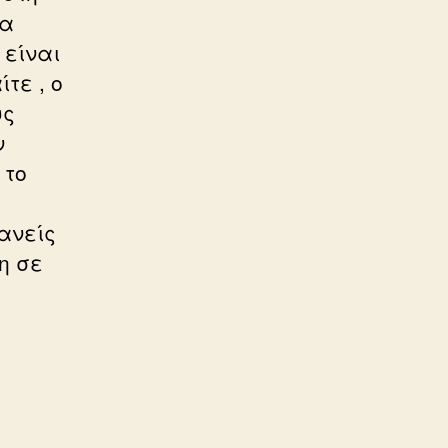
μα
 είναι
τε , ο
υς
ν
 το
ανείς
η σε