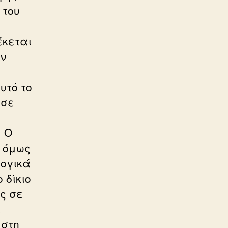
 του
έκεται
ον
υτό το
 σε
. Ο
ε όμως
λογικά
 δίκιο
ης σε
ε
 στη