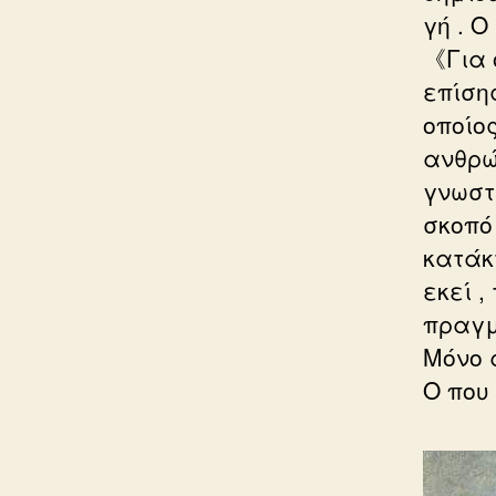
γή . 
《Για 
επίση
οποίος
ανθρώ
γνωστ
σκοπό 
κατάκ
εκεί 
πραγμ
Μόνο 
Ο που