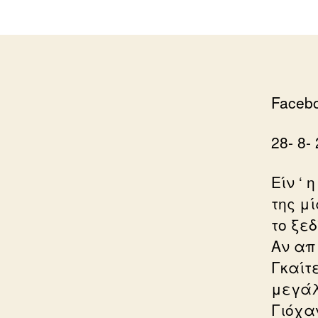
Facebo
28- 8-
Είν ‘ 
της μί
το ξε
Αν απ 
Γκαίτ
μεγάλ
Γιόχα