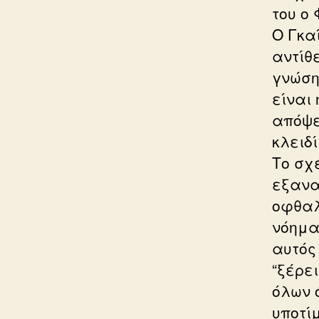
του ο 
Ο Γκα
αντίθε
γνώση
είναι
απόψε
κλειδί
Το σχ
εξανα
οφθαλ
νόημα 
αυτός 
“ξέρει
όλων 
υποτί