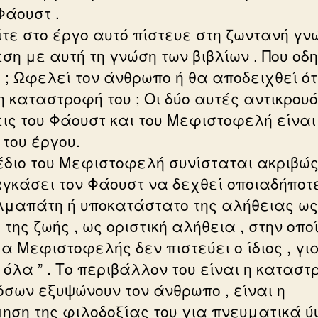
Φάουστ .
ίτε στο έργο αυτό πίστευε στη ζωντανή γν
ση με αυτή τη γνώση των βιβλίων . Που οδη
 ; Ωφελεί τον άνθρωπο ή θα αποδειχθεί ότ
 η καταστροφή του ; Οι δύο αυτές αντικρου
ις του Φάουστ και του Μεφιστοφελή είναι
 του έργου.
έδιο του Μεφιστοφελή συνίσταται ακριβώς
γκάσει τον Φάουστ να δεχθεί οποιαδήποτ
μαπάτη ή υποκατάστατο της αλήθειας ως
της ζωής , ως οριστική αλήθεια , στην οπο
α Μεφιστοφελής δεν πιστεύει ο ίδιος , για
 όλα ” . Το περιβάλλον του είναι η κατασ
όσων εξυψώνουν τον άνθρωπο , είναι η
μηση της φιλοδοξίας του για πνευματικά ύψ