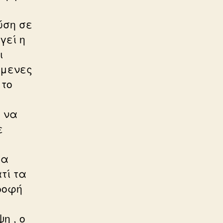
ώση σε
γεί η
ι
όμενες
 το
 να
ε
ία
τί τα
τροφή
η , ο